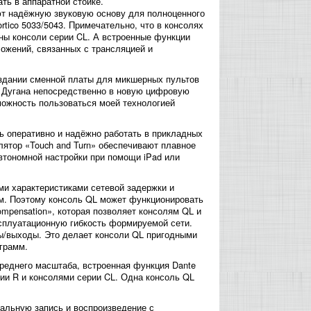
ть в аппаратной стойке.
ют надёжную звуковую основу для полноценного
tico 5033/5043. Примечательно, что в консолях
ны консоли серии CL. А встроенные функции
ожений, связанных с трансляцией и
оздании сменной платы для микшерных пультов
и Дугана непосредственно в новую цифровую
можность пользоваться моей технологией
 оперативно и надёжно работать в прикладных
ятор «Touch and Turn» обеспечивают плавное
втономной настройки при помощи iPad или
ми характеристиками сетевой задержки и
ом. Поэтому консоль QL может функционировать
mpensation», которая позволяет консолям QL и
сплуатационную гибкость формируемой сети.
ы/выходы. Это делает консоли QL пригодными
грамм.
среднего масштаба, встроенная функция Dante
ии R и консолями серии CL. Одна консоль QL
альную запись и воспроизведение с