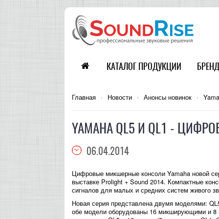
КАТАЛОГ ПРОДУКЦИИ
БРЕН
Главная
›
Новости
›
Анонсы новинок
›
Yama
YAMAHA QL5 И QL1 - ЦИФ
06.04.2014
Цифровые микшерные консоли Yamaha новой сер
выставке Prolight + Sound 2014. Компактные ко
сигналов для малых и средних систем живого зв
Новая серия представлена двумя моделями: QL5
обе модели оборудованы 16 микширующими и 8 