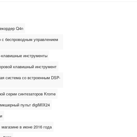
екордер Q4n
р с беспроводным управлением
1-клавишные инструменты
ровой клавишный инструмент
кая система со встроенным DSP-
ой серии синтезаторов Krome
микшерный пульт digiMIX24
ки
магазине в июне 2016 года