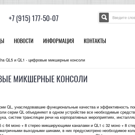
+7 (915) 177-50-07
ДЫ
НОВОСТИ
ИНФОРМАЦИЯ
КОНТАКТЫ
ha QL5 и QL1 - цифровые микшерные консоли
РОВЫЕ МИКШЕРНЫЕ КОНСОЛИ
ии QL, унаследовавшие функциональные качества и эффективность поп
нсоли серии QL объединяют в одном устройстве все необходимые средст
ука, систем трансляции речи на корпоративных мероприятиях, инсталляц
 с 64 моно + 8 стерео микширующими каналами и QL1 с 32 моно + 8 ст
матричными выходными шинами, в них предусмотрено необходимое коли