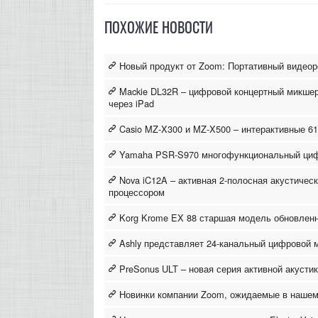
ПОХОЖИЕ НОВОСТИ
Новый продукт от Zoom: Портативный видеор
Mackie DL32R – цифровой концертный микше
через iPad
Casio MZ-X300 и MZ-X500 – интерактивные 6
Yamaha PSR-S970 многофункциональный циф
Nova iC12A – активная 2-полосная акустичес
процессором
Korg Krome EX 88 старшая модель обновленн
Ashly представляет 24-канальный цифровой 
PreSonus ULT – новая серия активной акусти
Новинки компании Zoom, ожидаемые в нашем 