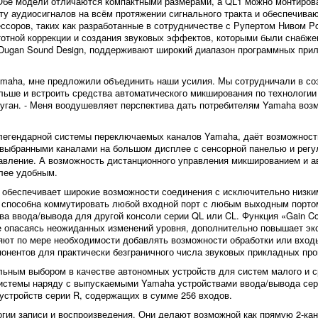
 Обе модели отличаются компактными размерами, а QL1 можно монтирова
у аудиосигналов на всём протяжении сигнального тракта и обеспечива
соров, таких как разработанные в сотрудничестве с Рупертом Нивом Por
тотной коррекции и создания звуковых эффектов, которыми были снабже
Dugan Sound Design, поддерживают широкий диапазон программных прил
Yamaha, мне предложили объединить наши усилия. Мы сотрудничали в с
альше и встроить средства автоматического микширования по технологи
уган. - Меня воодушевляет перспектива дать потребителям Yamaha воз
легендарной системы переключаемых каналов Yamaha, даёт возможность
 выбранными каналами на большом дисплее с сенсорной панелью и регул
вление. А возможность дистанционного управления микшированием и а
лее удобным.
 обеспечивает широкие возможности соединения с исключительно низки
t» способна коммутировать любой входной порт с любым выходным порт
ва ввода/вывода для другой консоли серии QL или CL. Функция «Gain Co
е опасаясь неожиданных изменений уровня, дополнительно повышает эк
яют по мере необходимости добавлять возможности обработки или вход
онентов для практически безграничного числа звуковых прикладных про
альным выбором в качестве автономных устройств для систем малого и 
 системы наряду с выпускаемыми Yamaha устройствами ввода/вывода сер
устройств серии R, содержащих в сумме 256 входов.
ии записи и воспроизведения. Они делают возможной как прямую 2-кан