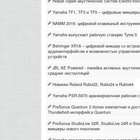
Новая серия акустических систем Electro-Voi
Yamaha TF1, TF3 и TF5 – цифровые микшеры
NAMM 2016: цифровой клавишный инструмен
Yamaha выпускает рабочую станцию Tyros 5
Behringer XR18 – цифровой микшер со встрое
аудиоинтерфейсом и возможностью управления 
устройств
JBL AE Powered - линейка активных акустиче
средних инсталляций
Новинки Roland Rubix22, Rubix24 и Rubix44
Yamaha PSR-S670 аранжировочная рабочая с
PreSonus Quantum 2 более компактная и дос
Thunderbolt-интерфейса Quantum
PreSonus StudioLive 32R, StudioLive 24R и St
микшеры нового поколения
Yamaha представила новую серию активной 