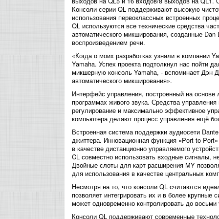
выходов на QL5 и 16 входов/8 выходов на QL1.
Консоли серии QL поддерживают высокую чистот
использования первоклассных встроенных процес
QL используются все технические средства час
автоматического микширования, созданные Dan 
воспроизведением речи.
«Когда о моих разработках узнали в компании 
Yamaha. Успех проекта подтолкнул нас пойти д
микшерную консоль Yamaha, - вспоминает Дэн Д
автоматического микширования».
Интерфейс управления, построенный на основе 
программах живого звука. Средства управления
регулирование и максимально эффективное упра
компьютера делают процесс управления ещё бо
Встроенная система поддержки аудиосети Dante
джиттера. Инновационная функция «Port to Por
в качестве дистанционно управляемого устройст
CL совместно использовать входные сигналы, н
Двойные слоты для карт расширения MY позвол
для использования в качестве центральных комп
Несмотря на то, что консоли QL считаются иде
позволяет интегрировать их и в более крупные
может одновременно контролировать до восьми 
Консоли QL поддерживают современные технолог