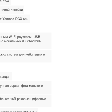
ce EKX
 новой линейки
т Yamaha DGX-660
нным Wi-Fi роутером, USB-
с мобильных iOS/Android-
ских систем для небольших и
танция
тупная версия флагманского
udioLive 16R рэковые цифровые
акустики серии DXR/DXS