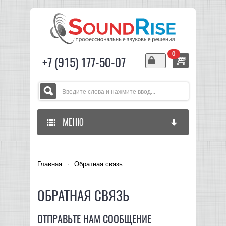
0
+7 (915) 177-50-07
МЕНЮ
ГЛАВНАЯ
Главная
›
Обратная связь
ЗВУКОВОЕ ОБОРУДОВАНИЕ
ОБРАТНАЯ СВЯЗЬ
СВЕТОВОЕ ОБОРУДОВАНИЕ
МИКШЕРЫ АНАЛОГОВЫЕ
ОТПРАВЬТЕ НАМ СООБЩЕНИЕ
ГИТАРНОЕ ОБОРУДОВАНИЕ
МИКШЕРЫ-УСИЛИТЕЛИ
LED СВЕТИЛЬНИКИ И ПАНЕЛИ