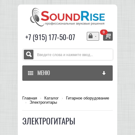
0
+7 (915) 177-50-07
МЕНЮ
ГЛАВНАЯ
Главная
›
Каталог
›
Гитарное оборудование
›
Электрогитары
ЗВУКОВОЕ ОБОРУДОВАНИЕ
СВЕТОВОЕ ОБОРУДОВАНИЕ
МИКШЕРЫ АНАЛОГОВЫЕ
ЭЛЕКТРОГИТАРЫ
ГИТАРНОЕ ОБОРУДОВАНИЕ
МИКШЕРЫ-УСИЛИТЕЛИ
LED СВЕТИЛЬНИКИ И ПАНЕЛИ