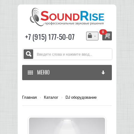
0
+7 (915) 177-50-07
МЕНЮ
ГЛАВНАЯ
Главная
›
Каталог
›
DJ оборудование
ЗВУКОВОЕ ОБОРУДОВАНИЕ
СВЕТОВОЕ ОБОРУДОВАНИЕ
МИКШЕРЫ АНАЛОГОВЫЕ
ГИТАРНОЕ ОБОРУДОВАНИЕ
МИКШЕРЫ-УСИЛИТЕЛИ
LED СВЕТИЛЬНИКИ И ПАНЕЛИ