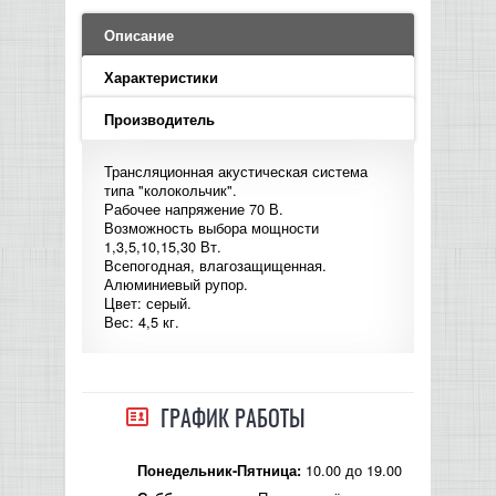
LED PAR
БАСОВЫЕ УСИЛИТЕЛИ И КАБИНЕТЫ
ФЛЕЙТЫ
ПРОИГРЫВАТЕЛИ ВИНИЛА
ВИДЕО РЕКОРДЕРЫ
АКУСТИЧЕСКИЕ
ГРОМКОГОВОРИТЕЛИ
АНОНСЫ НОВИНОК
УСИЛИТЕЛИ
ПРЕАМПЫ И МИКРОФОННЫЕ
Описание
КЛАВИШНЫЕ КОМБО
ПРОЦЕССОРЫ
КОМБО ДЛЯ АКУСТИЧЕСКИХ ГИТАР
DJ НАУШНИКИ
СИСТЕМЫ ВИДЕО МОНТАЖА
ОРКЕСТРОВЫЕ УДАРНЫЕ
ПОПОЛНЕНИЕ СКЛАДА
Характеристики
МИКШЕРЫ ЦИФРОВЫЕ
СЕМПЛЕРЫ И ГРУВБОКСЫ
ПРОГРАММНОЕ ОБЕСПЕЧЕНИЕ
ИНФОРМАЦИЯ
ГИТАРНЫЕ ПРИНАДЛЕЖНОСТИ
ВИДЕО КОНВЕРТЕРЫ
Производитель
ЛИНЕЙНЫЕ МАССИВЫ
СТОЙКИ ДЛЯ КЛАВИШНЫХ
Трансляционная акустическая система
О МАГАЗИНЕ
типа "колокольчик".
САБВУФЕРЫ ПАССИВНЫЕ
Рабочее напряжение 70 В.
Возможность выбора мощности
КАК КУПИТЬ
1,3,5,10,15,30 Вт.
СЦЕНИЧЕСКИЕ МОНИТОРЫ
Всепогодная, влагозащищенная.
Алюминиевый рупор.
ДОСТАВКА
Цвет: серый.
CD|DVD|FLASH|USB ПЛЕЕРЫ,
Вес: 4,5 кг.
РЕКОРДЕРЫ
ОПЛАТА
САБВУФЕРЫ АКТИВНЫЕ
КОНТАКТЫ
ГРАФИК РАБОТЫ
КОМПЛЕКТУЮЩИЕ ДЛЯ
АКУСТИЧЕСКИХ СИСТЕМ
10.00 до 19.00
Понедельник-Пятница: