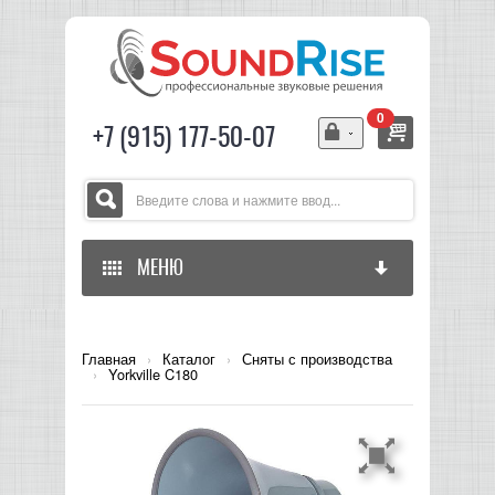
0
+7 (915) 177-50-07
МЕНЮ
ГЛАВНАЯ
Главная
›
Каталог
›
Сняты с производства
›
Yorkville C180
ЗВУКОВОЕ ОБОРУДОВАНИЕ
СВЕТОВОЕ ОБОРУДОВАНИЕ
МИКШЕРЫ АНАЛОГОВЫЕ
ГИТАРНОЕ ОБОРУДОВАНИЕ
МИКШЕРЫ-УСИЛИТЕЛИ
LED СВЕТИЛЬНИКИ И ПАНЕЛИ