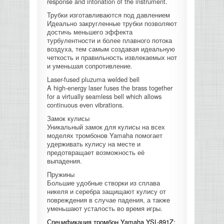
response and intonation of the instrument.
Трубки изготавливаются под давлением
Идеально закругленные трубки позволяют
достичь меньшего эффекта
турбулентности и более плавного потока
воздуха, тем самым создавая идеальную
четкость и правильность извлекаемых нот
и уменьшая сопротивление.
Laser-fused pluzuma welded bell
A high-energy laser fuses the brass together
for a virtually seamless bell which allows
continuous even vibrations.
Замок кулисы
Уникальный замок для кулисы на всех
моделях тромбонов Yamaha помогает
удерживать кулису на месте и
предотвращает возможность её
выпадения.
Пружины
Большие удобные створки из сплава
никеля и серебра защищают кулису от
повреждения в случае падения, а также
уменьшают усталость во время игры.
Спецификация тромбон Yamaha YSL-891Z: