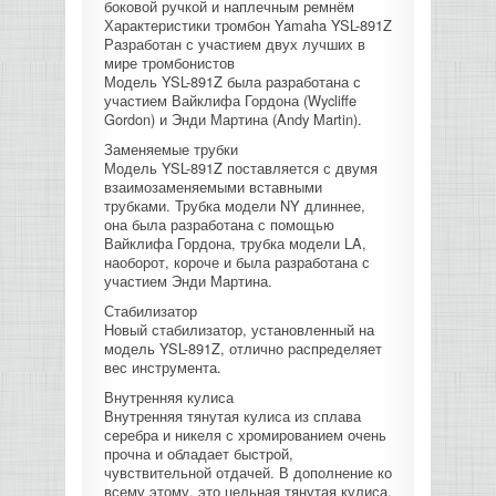
боковой ручкой и наплечным ремнём
Характеристики тромбон Yamaha YSL-891Z
КОНТРОЛЛЕРЫ АС И КРОССОВЕРЫ
Разработан с участием двух лучших в
мире тромбонистов
Модель YSL-891Z была разработана с
НАУШНИКИ
участием Вайклифа Гордона (Wycliffe
Gordon) и Энди Мартина (Andy Martin).
Заменяемые трубки
Модель YSL-891Z поставляется с двумя
взаимозаменяемыми вставными
трубками. Трубка модели NY длиннее,
она была разработана с помощью
Вайклифа Гордона, трубка модели LA,
наоборот, короче и была разработана с
участием Энди Мартина.
Стабилизатор
Новый стабилизатор, установленный на
модель YSL-891Z, отлично распределяет
вес инструмента.
Внутренняя кулиса
Внутренняя тянутая кулиса из сплава
серебра и никеля с хромированием очень
прочна и обладает быстрой,
чувствительной отдачей. В дополнение ко
всему этому, это цельная тянутая кулиса.