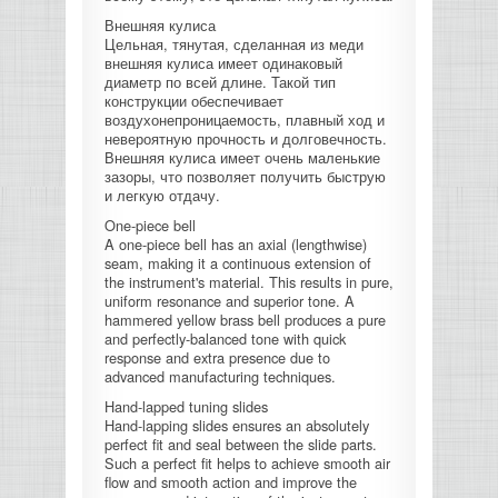
Внешняя кулиса
Цельная, тянутая, сделанная из меди
внешняя кулиса имеет одинаковый
диаметр по всей длине. Такой тип
конструкции обеспечивает
воздухонепроницаемость, плавный ход и
невероятную прочность и долговечность.
Внешняя кулиса имеет очень маленькие
зазоры, что позволяет получить быструю
и легкую отдачу.
One-piece bell
A one-piece bell has an axial (lengthwise)
seam, making it a continuous extension of
the instrument's material. This results in pure,
uniform resonance and superior tone. A
hammered yellow brass bell produces a pure
and perfectly-balanced tone with quick
response and extra presence due to
advanced manufacturing techniques.
Hand-lapped tuning slides
Hand-lapping slides ensures an absolutely
perfect fit and seal between the slide parts.
Such a perfect fit helps to achieve smooth air
flow and smooth action and improve the