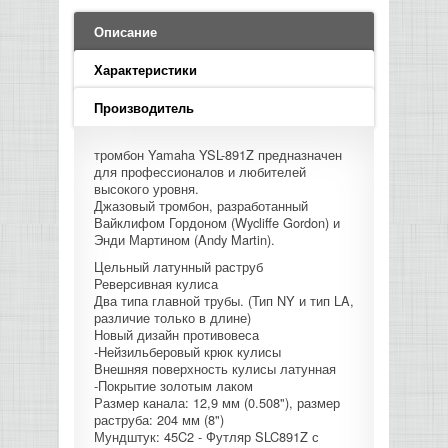
LED PAR
БАСОВЫЕ УСИЛИТЕЛИ И КАБИНЕТЫ
ФЛЕЙТЫ
ПРОИГРЫВАТЕЛИ ВИНИЛА
ВИДЕО РЕКОРДЕРЫ
АКУСТИЧЕСКИЕ
ГРОМКОГОВОРИТЕЛИ
АНОНСЫ НОВИНОК
УСИЛИТЕЛИ
ПРЕАМПЫ И МИКРОФОННЫЕ
Описание
КЛАВИШНЫЕ КОМБО
ПРОЦЕССОРЫ
КОМБО ДЛЯ АКУСТИЧЕСКИХ ГИТАР
DJ НАУШНИКИ
СИСТЕМЫ ВИДЕО МОНТАЖА
ОРКЕСТРОВЫЕ УДАРНЫЕ
ПОПОЛНЕНИЕ СКЛАДА
Характеристики
МИКШЕРЫ ЦИФРОВЫЕ
СЕМПЛЕРЫ И ГРУВБОКСЫ
ПРОГРАММНОЕ ОБЕСПЕЧЕНИЕ
ИНФОРМАЦИЯ
ГИТАРНЫЕ ПРИНАДЛЕЖНОСТИ
ВИДЕО КОНВЕРТЕРЫ
Производитель
ЛИНЕЙНЫЕ МАССИВЫ
СТОЙКИ ДЛЯ КЛАВИШНЫХ
тромбон Yamaha YSL-891Z предназначен
О МАГАЗИНЕ
для профессионалов и любителей
САБВУФЕРЫ ПАССИВНЫЕ
высокого уровня.
Джазовый тромбон, разработанный
КАК КУПИТЬ
Вайклифом Гордоном (Wycliffe Gordon) и
СЦЕНИЧЕСКИЕ МОНИТОРЫ
Энди Мартином (Andy Martin).
ДОСТАВКА
Цельный латунный раструб
CD|DVD|FLASH|USB ПЛЕЕРЫ,
Реверсивная кулиса
Два типа главной трубы. (Тип NY и тип LA,
РЕКОРДЕРЫ
ОПЛАТА
различие только в длине)
Новый дизайн противовеса
-Нейзильберовый крюк кулисы
САБВУФЕРЫ АКТИВНЫЕ
КОНТАКТЫ
Внешняя поверхность кулисы латунная
-Покрытие золотым лаком
Размер канала: 12,9 мм (0.508"), размер
КОМПЛЕКТУЮЩИЕ ДЛЯ
раструба: 204 мм (8")
АКУСТИЧЕСКИХ СИСТЕМ
Мундштук: 45C2 - Футляр SLC891Z с