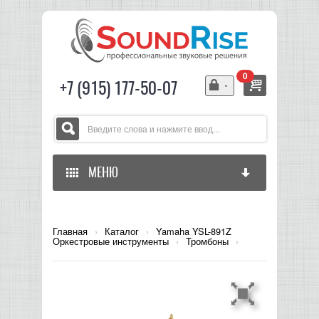
0
+7 (915) 177-50-07
МЕНЮ
ГЛАВНАЯ
Главная
›
Каталог
›
Yamaha YSL-891Z
Оркестровые инструменты
›
Тромбоны
›
ЗВУКОВОЕ ОБОРУДОВАНИЕ
СВЕТОВОЕ ОБОРУДОВАНИЕ
МИКШЕРЫ АНАЛОГОВЫЕ
ГИТАРНОЕ ОБОРУДОВАНИЕ
МИКШЕРЫ-УСИЛИТЕЛИ
LED СВЕТИЛЬНИКИ И ПАНЕЛИ