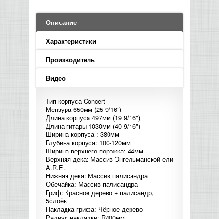
LED PAR
БАСОВЫЕ УСИЛИТЕЛИ И КАБИНЕТЫ
ФЛЕЙТЫ
ПРОИГРЫВАТЕЛИ ВИНИЛА
ВИДЕО РЕКОРДЕРЫ
АКУСТИЧЕСКИЕ
ГРОМКОГОВОРИТЕЛИ
АНОНСЫ НОВИНОК
УСИЛИТЕЛИ
ПРЕАМПЫ И МИКРОФОННЫЕ
КЛАВИШНЫЕ КОМБО
ПРОЦЕССОРЫ
Описание
КОМБО ДЛЯ АКУСТИЧЕСКИХ ГИТАР
DJ НАУШНИКИ
СИСТЕМЫ ВИДЕО МОНТАЖА
ОРКЕСТРОВЫЕ УДАРНЫЕ
ПОПОЛНЕНИЕ СКЛАДА
МИКШЕРЫ ЦИФРОВЫЕ
Характеристики
СЕМПЛЕРЫ И ГРУВБОКСЫ
ПРОГРАММНОЕ ОБЕСПЕЧЕНИЕ
ИНФОРМАЦИЯ
ГИТАРНЫЕ ПРИНАДЛЕЖНОСТИ
ВИДЕО КОНВЕРТЕРЫ
Производитель
ЛИНЕЙНЫЕ МАССИВЫ
СТОЙКИ ДЛЯ КЛАВИШНЫХ
О МАГАЗИНЕ
Видео
САБВУФЕРЫ ПАССИВНЫЕ
Тип корпуса Concert
КАК КУПИТЬ
Мензура 650мм (25 9/16”)
СЦЕНИЧЕСКИЕ МОНИТОРЫ
Длина корпуса 497мм (19 9/16")
Длина гитары 1030мм (40 9/16")
ДОСТАВКА
Ширина корпуса : 380мм
CD|DVD|FLASH|USB ПЛЕЕРЫ,
Глубина корпуса: 100-120мм
РЕКОРДЕРЫ
Ширина верхнего порожка: 44мм
ОПЛАТА
Верхняя дека: Массив Энгельманской ели
A.R.E.
САБВУФЕРЫ АКТИВНЫЕ
Нижняя дека: Массив палисандра
КОНТАКТЫ
Обечайка: Массив палисандра
Гриф: Красное дерево + палисандр,
КОМПЛЕКТУЮЩИЕ ДЛЯ
5слоёв
АКУСТИЧЕСКИХ СИСТЕМ
Накладка грифа: Чёрное дерево
Радиус накладки: R400мм