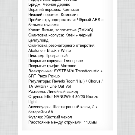
Бридж: Чёрное дерево
КОНТРОЛЛЕРЫ АС И КРОССОВЕРЫ
Верхний порожек: Композит
Нижний порожек: Композит
Пробки струнодержателя: Чёрный ABS с
НАУШНИКИ
белыми точками
Колки: Литые, золотистые (TM29G)
Окантовка корпуса: Клён + чёрный
целлулоид
Окантовка резонаторного отверстия:
Abalone + Black + White
Пикгард: Прозрачный
Покрытие корпуса: Глянцевое
Покрытие грифа: Матовое
Электроника: SYSTEM70 TransAcoustic +
SRT Piezo Pickup
Регуляторы: Reverb(Room/Hall) / Chorus /
TA Switch / Line Out Vol
Разъемы: Линейный выход
Струны: Elixir NANOWEB 80/20 Bronze
Light
Аксессуары: Шестигранный ключ, 2 x
батарейки AA
Футляр: Жёсткий чехол
Расстояние между струнами: 11.0мм