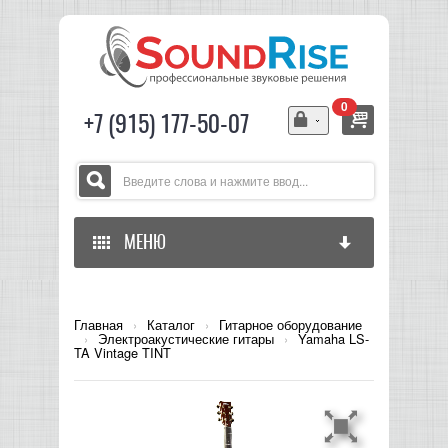
0
+7 (915) 177-50-07
МЕНЮ
ГЛАВНАЯ
Главная
›
Каталог
›
Гитарное оборудование
›
Электроакустические гитары
›
Yamaha LS-
ЗВУКОВОЕ ОБОРУДОВАНИЕ
TA Vintage TINT
СВЕТОВОЕ ОБОРУДОВАНИЕ
МИКШЕРЫ АНАЛОГОВЫЕ
ГИТАРНОЕ ОБОРУДОВАНИЕ
МИКШЕРЫ-УСИЛИТЕЛИ
LED СВЕТИЛЬНИКИ И ПАНЕЛИ