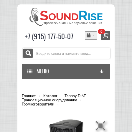
0
+7 (915) 177-50-07
МЕНЮ
ГЛАВНАЯ
Главная
›
Каталог
›
Tannoy DI6T
Трансляционное оборудование
›
ЗВУКОВОЕ ОБОРУДОВАНИЕ
Громкоговорители
›
СВЕТОВОЕ ОБОРУДОВАНИЕ
МИКШЕРЫ АНАЛОГОВЫЕ
ГИТАРНОЕ ОБОРУДОВАНИЕ
МИКШЕРЫ-УСИЛИТЕЛИ
LED СВЕТИЛЬНИКИ И ПАНЕЛИ