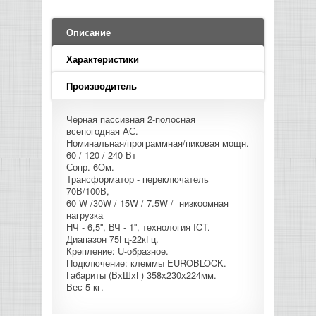
LED PAR
БАСОВЫЕ УСИЛИТЕЛИ И КАБИНЕТЫ
ФЛЕЙТЫ
ПРОИГРЫВАТЕЛИ ВИНИЛА
ВИДЕО РЕКОРДЕРЫ
АКУСТИЧЕСКИЕ
ГРОМКОГОВОРИТЕЛИ
АНОНСЫ НОВИНОК
УСИЛИТЕЛИ
ПРЕАМПЫ И МИКРОФОННЫЕ
КЛАВИШНЫЕ КОМБО
ПРОЦЕССОРЫ
Описание
КОМБО ДЛЯ АКУСТИЧЕСКИХ ГИТАР
DJ НАУШНИКИ
СИСТЕМЫ ВИДЕО МОНТАЖА
ОРКЕСТРОВЫЕ УДАРНЫЕ
ПОПОЛНЕНИЕ СКЛАДА
МИКШЕРЫ ЦИФРОВЫЕ
Характеристики
СЕМПЛЕРЫ И ГРУВБОКСЫ
ПРОГРАММНОЕ ОБЕСПЕЧЕНИЕ
ИНФОРМАЦИЯ
ГИТАРНЫЕ ПРИНАДЛЕЖНОСТИ
ВИДЕО КОНВЕРТЕРЫ
Производитель
ЛИНЕЙНЫЕ МАССИВЫ
СТОЙКИ ДЛЯ КЛАВИШНЫХ
О МАГАЗИНЕ
Черная пассивная 2-полосная
САБВУФЕРЫ ПАССИВНЫЕ
всепогодная АС.
Номинальная/программная/пиковая мощн.
КАК КУПИТЬ
60 / 120 / 240 Вт
СЦЕНИЧЕСКИЕ МОНИТОРЫ
Сопр. 6Ом.
Трансформатор - переключатель
ДОСТАВКА
70В/100В,
CD|DVD|FLASH|USB ПЛЕЕРЫ,
60 W /30W / 15W / 7.5W / низкоомная
РЕКОРДЕРЫ
нагрузка
ОПЛАТА
НЧ - 6,5'', ВЧ - 1'', технология ICT.
Диапазон 75Гц-22кГц.
САБВУФЕРЫ АКТИВНЫЕ
Крепление: U-образное.
КОНТАКТЫ
Подключение: клеммы EUROBLOCK.
Габариты (ВхШхГ) 358х230х224мм.
КОМПЛЕКТУЮЩИЕ ДЛЯ
Вес 5 кг.
АКУСТИЧЕСКИХ СИСТЕМ