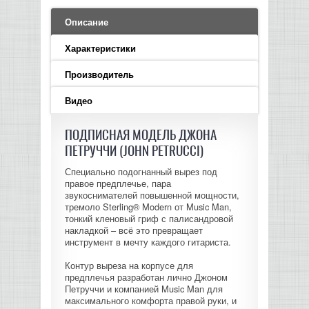
LED PAR
БАСОВЫЕ УСИЛИТЕЛИ И КАБИНЕТЫ
ФЛЕЙТЫ
ПРОИГРЫВАТЕЛИ ВИНИЛА
ВИДЕО РЕКОРДЕРЫ
АКУСТИЧЕСКИЕ
ГРОМКОГОВОРИТЕЛИ
АНОНСЫ НОВИНОК
УСИЛИТЕЛИ
ПРЕАМПЫ И МИКРОФОННЫЕ
Описание
КЛАВИШНЫЕ КОМБО
ПРОЦЕССОРЫ
КОМБО ДЛЯ АКУСТИЧЕСКИХ ГИТАР
DJ НАУШНИКИ
СИСТЕМЫ ВИДЕО МОНТАЖА
ОРКЕСТРОВЫЕ УДАРНЫЕ
ПОПОЛНЕНИЕ СКЛАДА
Характеристики
МИКШЕРЫ ЦИФРОВЫЕ
СЕМПЛЕРЫ И ГРУВБОКСЫ
ПРОГРАММНОЕ ОБЕСПЕЧЕНИЕ
ИНФОРМАЦИЯ
ГИТАРНЫЕ ПРИНАДЛЕЖНОСТИ
ВИДЕО КОНВЕРТЕРЫ
Производитель
ЛИНЕЙНЫЕ МАССИВЫ
Видео
СТОЙКИ ДЛЯ КЛАВИШНЫХ
О МАГАЗИНЕ
САБВУФЕРЫ ПАССИВНЫЕ
ПОДПИСНАЯ МОДЕЛЬ ДЖОНА
КАК КУПИТЬ
ПЕТРУЧЧИ (JOHN PETRUCCI)
СЦЕНИЧЕСКИЕ МОНИТОРЫ
Специально подогнанный вырез под
ДОСТАВКА
правое предплечье, пара
CD|DVD|FLASH|USB ПЛЕЕРЫ,
звукоснимателей повышенной мощности,
тремоло Sterling® Modern от Music Man,
РЕКОРДЕРЫ
ОПЛАТА
тонкий кленовый гриф с палисандровой
накладкой – всё это превращает
инструмент в мечту каждого гитариста.
САБВУФЕРЫ АКТИВНЫЕ
КОНТАКТЫ
Контур выреза на корпусе для
предплечья разработан лично Джоном
КОМПЛЕКТУЮЩИЕ ДЛЯ
Петруччи и компанией Music Man для
АКУСТИЧЕСКИХ СИСТЕМ
максимального комфорта правой руки, и