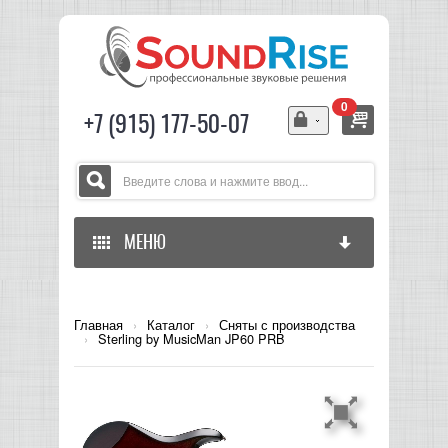
0
+7 (915) 177-50-07
МЕНЮ
ГЛАВНАЯ
Главная
›
Каталог
›
Сняты с производства
›
Sterling by MusicMan JP60 PRB
ЗВУКОВОЕ ОБОРУДОВАНИЕ
СВЕТОВОЕ ОБОРУДОВАНИЕ
МИКШЕРЫ АНАЛОГОВЫЕ
ГИТАРНОЕ ОБОРУДОВАНИЕ
МИКШЕРЫ-УСИЛИТЕЛИ
LED СВЕТИЛЬНИКИ И ПАНЕЛИ