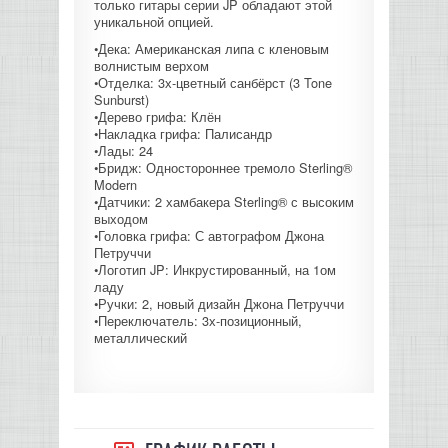
только гитары серии JP обладают этой
уникальной опцией.
КОНТРОЛЛЕРЫ АС И КРОССОВЕРЫ
•Дека: Американская липа с кленовым
волнистым верхом
НАУШНИКИ
•Отделка: 3х-цветный санбёрст (3 Tone
Sunburst)
•Дерево грифа: Клён
•Накладка грифа: Палисандр
•Лады: 24
•Бридж: Одностороннее тремоло Sterling®
Modern
•Датчики: 2 хамбакера Sterling® с высоким
выходом
•Головка грифа: С автографом Джона
Петруччи
•Логотип JP: Инкрустированный, на 1ом
ладу
•Ручки: 2, новый дизайн Джона Петруччи
•Переключатель: 3х-позиционный,
металлический