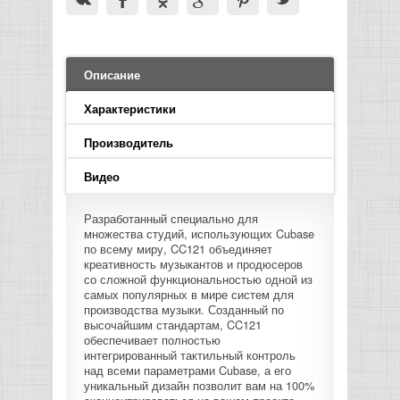
LED PAR
БАСОВЫЕ УСИЛИТЕЛИ И КАБИНЕТЫ
ФЛЕЙТЫ
ПРОИГРЫВАТЕЛИ ВИНИЛА
ВИДЕО РЕКОРДЕРЫ
АКУСТИЧЕСКИЕ
ГРОМКОГОВОРИТЕЛИ
АНОНСЫ НОВИНОК
УСИЛИТЕЛИ
ПРЕАМПЫ И МИКРОФОННЫЕ
КЛАВИШНЫЕ КОМБО
ПРОЦЕССОРЫ
КОМБО ДЛЯ АКУСТИЧЕСКИХ ГИТАР
DJ НАУШНИКИ
СИСТЕМЫ ВИДЕО МОНТАЖА
ОРКЕСТРОВЫЕ УДАРНЫЕ
ПОПОЛНЕНИЕ СКЛАДА
МИКШЕРЫ ЦИФРОВЫЕ
Описание
СЕМПЛЕРЫ И ГРУВБОКСЫ
ПРОГРАММНОЕ ОБЕСПЕЧЕНИЕ
ИНФОРМАЦИЯ
ГИТАРНЫЕ ПРИНАДЛЕЖНОСТИ
ВИДЕО КОНВЕРТЕРЫ
Характеристики
ЛИНЕЙНЫЕ МАССИВЫ
СТОЙКИ ДЛЯ КЛАВИШНЫХ
О МАГАЗИНЕ
Производитель
САБВУФЕРЫ ПАССИВНЫЕ
Видео
КАК КУПИТЬ
СЦЕНИЧЕСКИЕ МОНИТОРЫ
Разработанный специально для
ДОСТАВКА
множества студий, использующих Cubase
по всему миру, CC121 объединяет
CD|DVD|FLASH|USB ПЛЕЕРЫ,
креативность музыкантов и продюсеров
РЕКОРДЕРЫ
ОПЛАТА
со сложной функциональностью одной из
самых популярных в мире систем для
производства музыки. Созданный по
САБВУФЕРЫ АКТИВНЫЕ
КОНТАКТЫ
высочайшим стандартам, CC121
обеспечивает полностью
интегрированный тактильный контроль
КОМПЛЕКТУЮЩИЕ ДЛЯ
над всеми параметрами Cubase, а его
АКУСТИЧЕСКИХ СИСТЕМ
уникальный дизайн позволит вам на 100%