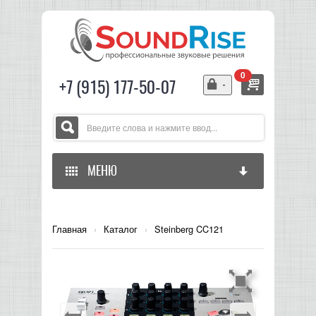
0
+7 (915) 177-50-07
МЕНЮ
ГЛАВНАЯ
Главная
›
Каталог
›
Steinberg CC121
ЗВУКОВОЕ ОБОРУДОВАНИЕ
СВЕТОВОЕ ОБОРУДОВАНИЕ
МИКШЕРЫ АНАЛОГОВЫЕ
ГИТАРНОЕ ОБОРУДОВАНИЕ
МИКШЕРЫ-УСИЛИТЕЛИ
LED СВЕТИЛЬНИКИ И ПАНЕЛИ