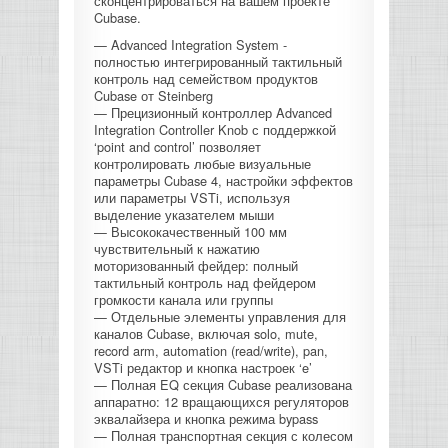
сконцентрироваться на вашем проекте
Cubase.
КОНТРОЛЛЕРЫ АС И КРОССОВЕРЫ
— Advanced Integration System -
полностью интегрированный тактильный
НАУШНИКИ
контроль над семейством продуктов
Cubase от Steinberg
— Прецизионный контроллер Advanced
Integration Controller Knob с поддержкой
‘point and control’ позволяет
контролировать любые визуальные
параметры Cubase 4, настройки эффектов
или параметры VSTi, используя
выделение указателем мыши
— Высококачественный 100 мм
чувствительный к нажатию
моторизованный фейдер: полный
тактильный контроль над фейдером
громкости канала или группы
— Отдельные элементы управления для
каналов Cubase, включая solo, mute,
record arm, automation (read/write), pan,
VSTi редактор и кнопка настроек ‘e’
— Полная EQ секция Cubase реализована
аппаратно: 12 вращающихся регуляторов
эквалайзера и кнопка режима bypass
— Полная транспортная секция с колесом