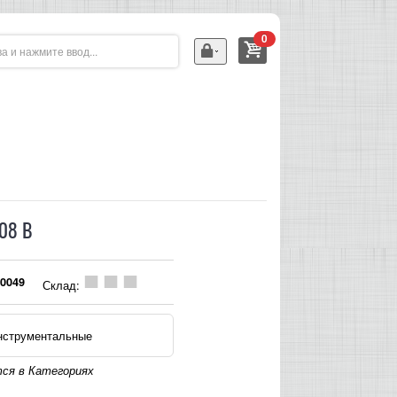
0
908 B
0049
Склад:
струментальные
ся в Категориях