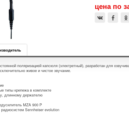
цена по з
изводитель
тоянной поляризацией капсюля (электретный), разработан для озвучив
сключительно живое и чистое звучание.
ие
ые типы крепежа в комплекте
му, длинному держателю
едусилитель MZA 900 P
радиосистем Sennheiser evolution