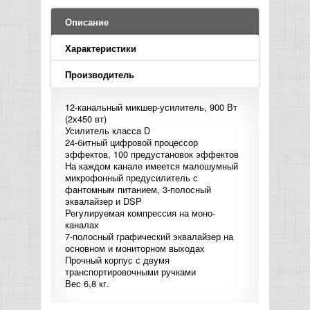
LED PAR
БАСОВЫЕ УСИЛИТЕЛИ И КАБИНЕТЫ
ФЛЕЙТЫ
ПРОИГРЫВАТЕЛИ ВИНИЛА
ВИДЕО РЕКОРДЕРЫ
АКУСТИЧЕСКИЕ
ГРОМКОГОВОРИТЕЛИ
АНОНСЫ НОВИНОК
УСИЛИТЕЛИ
ПРЕАМПЫ И МИКРОФОННЫЕ
Описание
КЛАВИШНЫЕ КОМБО
ПРОЦЕССОРЫ
КОМБО ДЛЯ АКУСТИЧЕСКИХ ГИТАР
DJ НАУШНИКИ
СИСТЕМЫ ВИДЕО МОНТАЖА
ОРКЕСТРОВЫЕ УДАРНЫЕ
ПОПОЛНЕНИЕ СКЛАДА
Характеристики
МИКШЕРЫ ЦИФРОВЫЕ
СЕМПЛЕРЫ И ГРУВБОКСЫ
ПРОГРАММНОЕ ОБЕСПЕЧЕНИЕ
ИНФОРМАЦИЯ
ГИТАРНЫЕ ПРИНАДЛЕЖНОСТИ
ВИДЕО КОНВЕРТЕРЫ
Производитель
ЛИНЕЙНЫЕ МАССИВЫ
СТОЙКИ ДЛЯ КЛАВИШНЫХ
12-канальный микшер-усилитель, 900 Вт
О МАГАЗИНЕ
(2х450 вт)
САБВУФЕРЫ ПАССИВНЫЕ
Усилитель класса D
24-битный цифровой процессор
КАК КУПИТЬ
эффектов, 100 предустановок эффектов
СЦЕНИЧЕСКИЕ МОНИТОРЫ
На каждом канале имеется малошумный
микрофонный предусилитель с
ДОСТАВКА
фантомным питанием, 3-полосный
CD|DVD|FLASH|USB ПЛЕЕРЫ,
эквалайзер и DSP
РЕКОРДЕРЫ
Регулируемая компрессия на моно-
ОПЛАТА
каналах
7-полосный графический эквалайзер на
САБВУФЕРЫ АКТИВНЫЕ
основном и мониторном выходах
КОНТАКТЫ
Прочный корпус с двумя
транспортировочными ручками
КОМПЛЕКТУЮЩИЕ ДЛЯ
Вес 6,8 кг.
АКУСТИЧЕСКИХ СИСТЕМ