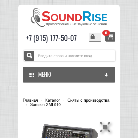
0
+7 (915) 177-50-07
МЕНЮ
ГЛАВНАЯ
Главная
›
Каталог
›
Сняты с производства
›
Samson XML910
ЗВУКОВОЕ ОБОРУДОВАНИЕ
СВЕТОВОЕ ОБОРУДОВАНИЕ
МИКШЕРЫ АНАЛОГОВЫЕ
ГИТАРНОЕ ОБОРУДОВАНИЕ
МИКШЕРЫ-УСИЛИТЕЛИ
LED СВЕТИЛЬНИКИ И ПАНЕЛИ