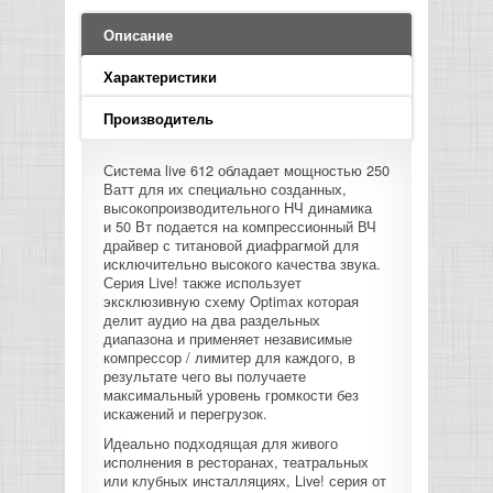
LED PAR
БАСОВЫЕ УСИЛИТЕЛИ И КАБИНЕТЫ
ФЛЕЙТЫ
ПРОИГРЫВАТЕЛИ ВИНИЛА
ВИДЕО РЕКОРДЕРЫ
АКУСТИЧЕСКИЕ
ГРОМКОГОВОРИТЕЛИ
АНОНСЫ НОВИНОК
УСИЛИТЕЛИ
ПРЕАМПЫ И МИКРОФОННЫЕ
Описание
КЛАВИШНЫЕ КОМБО
ПРОЦЕССОРЫ
КОМБО ДЛЯ АКУСТИЧЕСКИХ ГИТАР
DJ НАУШНИКИ
СИСТЕМЫ ВИДЕО МОНТАЖА
ОРКЕСТРОВЫЕ УДАРНЫЕ
ПОПОЛНЕНИЕ СКЛАДА
Характеристики
МИКШЕРЫ ЦИФРОВЫЕ
СЕМПЛЕРЫ И ГРУВБОКСЫ
ПРОГРАММНОЕ ОБЕСПЕЧЕНИЕ
ИНФОРМАЦИЯ
ГИТАРНЫЕ ПРИНАДЛЕЖНОСТИ
ВИДЕО КОНВЕРТЕРЫ
Производитель
ЛИНЕЙНЫЕ МАССИВЫ
СТОЙКИ ДЛЯ КЛАВИШНЫХ
Система live 612 обладает мощностью 250
О МАГАЗИНЕ
Ватт для их специально созданных,
САБВУФЕРЫ ПАССИВНЫЕ
высокопроизводительного НЧ динамика
и 50 Вт подается на компрессионный ВЧ
КАК КУПИТЬ
драйвер с титановой диафрагмой для
СЦЕНИЧЕСКИЕ МОНИТОРЫ
исключительно высокого качества звука.
Серия Live! также использует
ДОСТАВКА
эксклюзивную схему Optimax которая
CD|DVD|FLASH|USB ПЛЕЕРЫ,
делит аудио на два раздельных
РЕКОРДЕРЫ
диапазона и применяет независимые
ОПЛАТА
компрессор / лимитер для каждого, в
результате чего вы получаете
САБВУФЕРЫ АКТИВНЫЕ
максимальный уровень громкости без
КОНТАКТЫ
искажений и перегрузок.
Идеально подходящая для живого
КОМПЛЕКТУЮЩИЕ ДЛЯ
исполнения в ресторанах, театральных
АКУСТИЧЕСКИХ СИСТЕМ
или клубных инсталляциях, Live! серия от