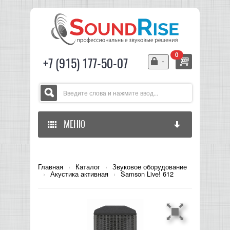
0
+7 (915) 177-50-07
МЕНЮ
ГЛАВНАЯ
Главная
›
Каталог
›
Звуковое оборудование
›
Акустика активная
›
Samson Live! 612
ЗВУКОВОЕ ОБОРУДОВАНИЕ
СВЕТОВОЕ ОБОРУДОВАНИЕ
МИКШЕРЫ АНАЛОГОВЫЕ
ГИТАРНОЕ ОБОРУДОВАНИЕ
МИКШЕРЫ-УСИЛИТЕЛИ
LED СВЕТИЛЬНИКИ И ПАНЕЛИ