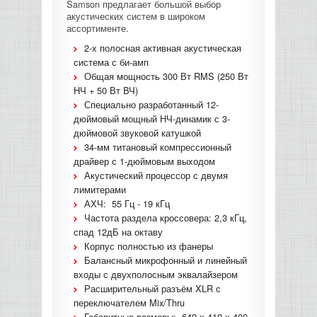
Samson предлагает большой выбор
акустических систем в широком
КОНТРОЛЛЕРЫ АС И КРОССОВЕРЫ
ассортименте.
2-х полосная активная акустическая
НАУШНИКИ
система с би-амп
Общая мощность 300 Вт RMS (250 Вт
НЧ + 50 Вт ВЧ)
Специально разработанный 12-
дюймовый мощный НЧ-динамик с 3-
дюймовой звуковой катушкой
34-мм титановый компрессионный
драйвер с 1-дюймовым выходом
Акустический процессор с двумя
лимитерами
АХЧ: 55 Гц - 19 кГц
Частота раздела кроссовера: 2,3 кГц,
спад 12дБ на октаву
Корпус полностью из фанеры
Балансный микрофонный и линейный
входы с двухполосным эквалайзером
Расширительный разъём XLR с
переключателем Mix/Thru
Габаритные размеры: 640 х 410 х 400