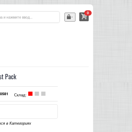
0
st Pack
0581
Склад:
ся в Категориях