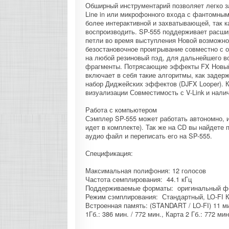
Обширный инструментарий позволяет легко з
Line in или микрофонного входа с фантомным
более интерактивной и захватывающей, так к
воспроизводить. SP-555 поддерживает расшире
петли во время выступления Новой возможнос
безостановочное проигрывание совместно с о
на любой резиновый пэд, для дальнейшего во
фрагменты. Потрясающие эффекты FX Новый 
включает в себя такие алгоритмы, как задержка
набор Диджейских эффектов (DJFX Looper). 
визуализации Совместимость с V-Link и нал
Работа с компьютером
Сэмплер SP-555 может работать автономно, 
идет в комплекте). Так же на CD вы найдете
аудио файл и переписать его на SP-555.
Спецификация:
Максимальная полифония: 12 голосов
Частота семплирования: 44.1 кГц
Поддерживаемые форматы: оригинальный фор
Режим сэмплирования: Стандартный, LO-FI Ка
Встроенная память: (STANDART / LO-FI) 11 мин.
1Гб.: 386 мин. / 772 мин., Карта 2 Гб.: 772 мин