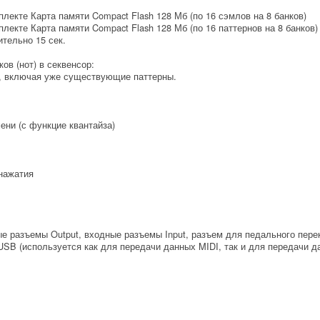
мплекте Карта памяти Compact Flash 128 Мб (по 16 сэмлов на 8 банков)
мплекте Карта памяти Compact Flash 128 Мб (по 16 паттернов на 8 банков)
тельно 15 сек.
в (нот) в секвенсор:
т, включая уже существующие паттерны.
ени (с функцие квантайза)
 нажатия
е разъемы Output, входные разъемы Input, разъем для педального пер
USB (используется как для передачи данных MIDI, так и для передачи д