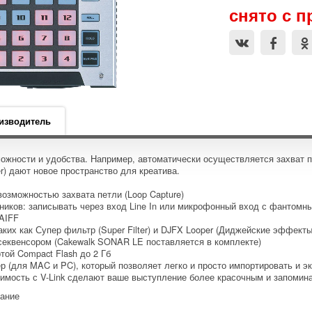
снято с 
изводитель
жности и удобства. Например, автоматически осуществляется захват пе
er) дают новое пространство для креатива.
озможностью захвата петли (Loop Capture)
иков: записывать через вход Line In или микрофонный вход с фантомны
AIFF
их как Супер фильтр (Super Filter) и DJFX Looper (Диджейские эффекты
еквенсором (Cakewalk SONAR LE поставляется в комплекте)
ой Compact Flash до 2 Гб
р (для MAC и PC), который позволяет легко и просто импортировать и 
имость с V-Link сделают ваше выступление более красочным и запоми
вание