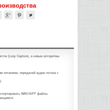
производства
тли (Loop Capture), а новые алгоритмы
м питанием, передачей аудио потока с
)
экспортировать WAV/AIFF файлы.
нающимся.