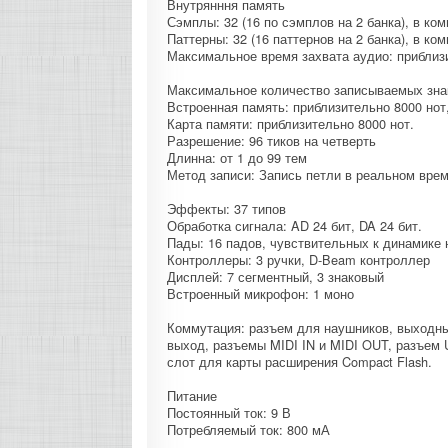
Внутрянння память
Сэмплы: 32 (16 по сэмплов на 2 банка), в ко
Паттерны: 32 (16 паттернов на 2 банка), в ко
Максимальное время захвата аудио: приблизи
Максимальное количество записываемых знако
Встроенная память: приблизительно 8000 но
Карта памяти: приблизительно 8000 нот.
Разрешение: 96 тиков на четверть
Длинна: от 1 до 99 тем
Метод записи: Запись петли в реальном врем
Эффекты: 37 типов
Обработка сигнала: AD 24 бит, DA 24 бит.
Пады: 16 падов, чувствительных к динамике
Контроллеры: 3 ручки, D-Beam контроллер
Дисплей: 7 сегментный, 3 знаковый
Встроенный микрофон: 1 моно
Коммутация: разъем для наушников, выходны
выход, разъемы MIDI IN и MIDI OUT, разъем 
слот для карты расширения Compact Flash.
Питание
Постоянный ток: 9 В
Потребляемый ток: 800 мА