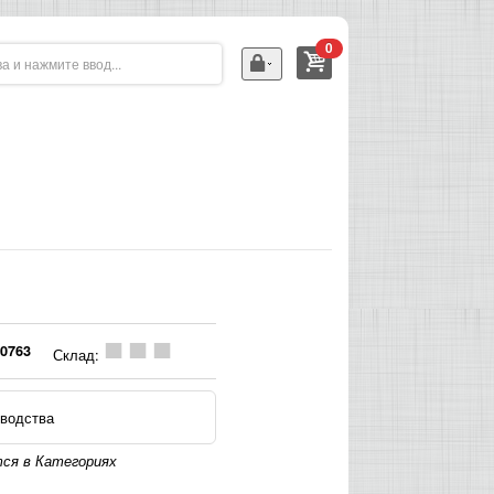
0
0763
Склад:
водства
ся в Категориях