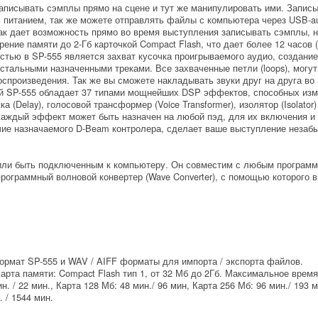
аписывать сэмплы прямо на сцене и тут же манипулировать ими. Запи
 питанием, так же можете отправлять файлы с компьютера через USB-au
ак дает возможность прямо во время выступления записывать сэмплы, н
ние памяти до 2-Гб карточкой Compact Flash, что дает более 12 часов (
тью в SP-555 является захват кусочка проигрываемого аудио, создание 
стальными назначенными треками. Все захваченные петли (loops), могу
спроизведения. Так же вы сможете накладывать звуки друг на друга во
SP-555 обладает 37 типами мощнейших DSP эффектов, способных изме
 (Delay), голосовой трансформер (Voice Transformer), изолятор (Isolator)
Каждый эффект может быть назначен на любой пэд, для их включения и
ичие назначаемого D-Beam контролера, сделает ваше выступление незаб
или быть подключенным к компьютеру. Он совместим с любым программ
 программный волновой конвертер (Wave Converter), с помощью которого
мат SP-555 и WAV / AIFF форматы для импорта / экспорта файлов.
рта памяти: Compact Flash тип 1, от 32 Мб до 2Гб. Максимальное врем
 / 22 мин., Карта 128 Мб: 48 мин./ 96 мин, Карта 256 Мб: 96 мин./ 193 м
. / 1544 мин.