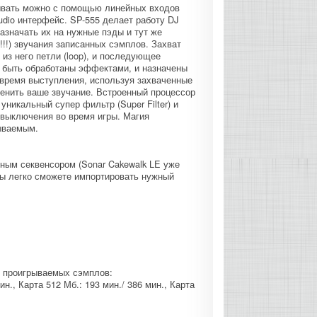
сывать можно с помощью линейных входов
dio интерфейс. SP-555 делает работу DJ
азначать их на нужные пэды и тут же
!!!) звучания записанных сэмплов. Захват
из него петли (loop), и последующее
т быть обработаны эффектами, и назначены
 время выступления, используя захваченные
нить ваше звучание. Встроенный процессор
 уникальный супер фильтр (Super Filter) и
 выключения во время игры. Магия
ываемым.
ным секвенсором (Sonar Cakewalk LE уже
 вы легко сможете импортировать нужный
я проигрываемых сэмплов:
ин., Карта 512 Мб.: 193 мин./ 386 мин., Карта