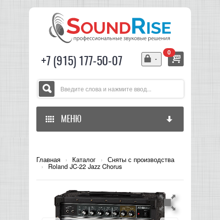
0
+7 (915) 177-50-07
МЕНЮ
ГЛАВНАЯ
Главная
›
Каталог
›
Сняты с производства
›
Roland JC-22 Jazz Chorus
ЗВУКОВОЕ ОБОРУДОВАНИЕ
СВЕТОВОЕ ОБОРУДОВАНИЕ
МИКШЕРЫ АНАЛОГОВЫЕ
ГИТАРНОЕ ОБОРУДОВАНИЕ
МИКШЕРЫ-УСИЛИТЕЛИ
LED СВЕТИЛЬНИКИ И ПАНЕЛИ