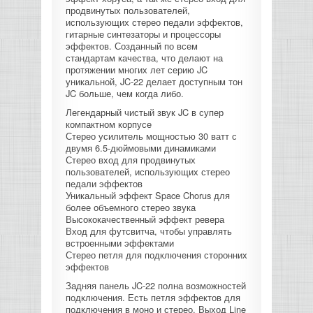
продвинутых пользователей,
КОНТРОЛЛЕРЫ АС И КРОССОВЕРЫ
использующих стерео педали эффектов,
гитарные синтезаторы и процессоры
эффектов. Созданный по всем
НАУШНИКИ
стандартам качества, что делают на
протяжении многих лет серию JC
уникальной, JC-22 делает доступным тон
JC больше, чем когда либо.
Легендарный чистый звук JC в супер
компактном корпусе
Стерео усилитель мощностью 30 ватт с
двумя 6.5-дюймовыми динамиками
Стерео вход для продвинутых
пользователей, использующих стерео
педали эффектов
Уникальный эффект Space Chorus для
более объемного стерео звука
Высококачественный эффект ревера
Вход для футсвитча, чтобы управлять
встроенными эффектами
Стерео петля для подключения сторонних
эффектов
Задняя панель JC-22 полна возможностей
подключения. Есть петля эффектов для
подключения в моно и стерео. Выход Line