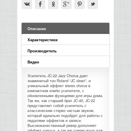
LED PAR
БАСОВЫЕ УСИЛИТЕЛИ И КАБИНЕТЫ
ФЛЕЙТЫ
ПРОИГРЫВАТЕЛИ ВИНИЛА
ВИДЕО РЕКОРДЕРЫ
АКУСТИЧЕСКИЕ
ГРОМКОГОВОРИТЕЛИ
АНОНСЫ НОВИНОК
УСИЛИТЕЛИ
ПРЕАМПЫ И МИКРОФОННЫЕ
КЛАВИШНЫЕ КОМБО
ПРОЦЕССОРЫ
КОМБО ДЛЯ АКУСТИЧЕСКИХ ГИТАР
DJ НАУШНИКИ
СИСТЕМЫ ВИДЕО МОНТАЖА
ОРКЕСТРОВЫЕ УДАРНЫЕ
ПОПОЛНЕНИЕ СКЛАДА
МИКШЕРЫ ЦИФРОВЫЕ
СЕМПЛЕРЫ И ГРУВБОКСЫ
ПРОГРАММНОЕ ОБЕСПЕЧЕНИЕ
Описание
ИНФОРМАЦИЯ
ГИТАРНЫЕ ПРИНАДЛЕЖНОСТИ
ВИДЕО КОНВЕРТЕРЫ
ЛИНЕЙНЫЕ МАССИВЫ
Характеристики
СТОЙКИ ДЛЯ КЛАВИШНЫХ
О МАГАЗИНЕ
Производитель
САБВУФЕРЫ ПАССИВНЫЕ
КАК КУПИТЬ
Видео
СЦЕНИЧЕСКИЕ МОНИТОРЫ
Усилитель JC-22 Jazz Chorus дает
ДОСТАВКА
знаменитый тон Roland “JC clean”, и
CD|DVD|FLASH|USB ПЛЕЕРЫ,
уникальный эффект stereo chorus в
РЕКОРДЕРЫ
компактном комбо усилителе, с
ОПЛАТА
обновленными функциями для игры дома.
Так же, как старший брат JC-40, JC-22
САБВУФЕРЫ АКТИВНЫЕ
представляет собой усилитель с
КОНТАКТЫ
классическим стерео чистым звуком,
который идеально подойдет для работы с
КОМПЛЕКТУЮЩИЕ ДЛЯ
педалями эффектов и записи.
АКУСТИЧЕСКИХ СИСТЕМ
Высококачественный ревер дополняет
эффект хоруса, а так же стерео вход для