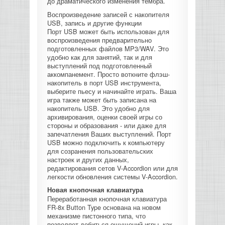
до драматического изменения тембра.
Воспроизведение записей с накопителя
USB, запись и другие функции
Порт USB может быть использован для
воспроизведения предварительно
подготовленных файлов MP3/WAV. Это
удобно как для занятий, так и для
выступлений под подготовленный
аккомпанемент. Просто воткните флэш-
накопитель в порт USB инструмента,
выберите пьесу и начинайте играть. Ваша
игра также может быть записана на
накопитель USB. Это удобно для
архивирования, оценки своей игры со
стороны и образования - или даже для
запечатления Ваших выступлений. Порт
USB можно подключить к компьютеру
для созранения пользовательских
настроек и других данных,
редактирования сетов V-Accordion или для
легкости обновления системы V-Accordion.
Новая кнопочная клавиатура
Переработанная кнопочная клавиатура
FR-8x Button Type основана на новом
механизме пистонного типа, что
позволяет добиться ощущений игры, как