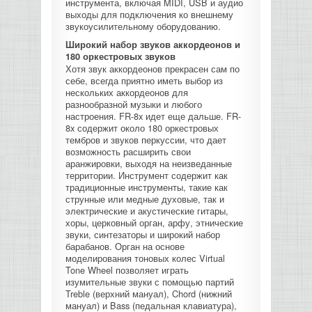
инструмента, включая MIDI, USB и аудио
выходы для подключения ко внешнему
звукоусилительному оборудованию.
Широкий набор звуков аккордеонов и
180 оркестровых звуков
Хотя звук аккордеонов прекрасен сам по
себе, всегда приятно иметь выбор из
нескольких аккордеонов для
разнообразной музыки и любого
настроения. FR-8x идет еще дальше. FR-
8x содержит около 180 оркестровых
тембров и звуков перкуссии, что дает
возможность расширить свои
аранжировки, выходя на неизведанные
территории. Инструмент содержит как
традиционные инструменты, такие как
струнные или медные духовые, так и
электрические и акустические гитары,
хоры, церковный орган, арфу, этнические
звуки, синтезаторы и широкий набор
барабанов. Орган на основе
моделирования тоновых колес Virtual
Tone Wheel позволяет играть
изумительные звуки с помощью партий
Treble (верхний мануал), Chord (нижний
мануал) и Bass (педальная клавиатура),