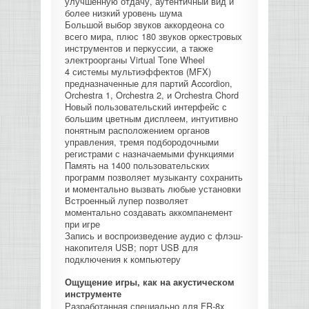
улучшенную отдачу, аутентичный вид и
более низкий уровень шума
Большой выбор звуков аккордеона со
всего мира, плюс 180 звуков оркестровых
инструментов и перкуссии, а также
электроорганы Virtual Tone Wheel
4 системы мультиэффектов (MFX)
предназначенные для партий Accordion,
Orchestra 1, Orchestra 2, и Orchestra Chord
Новый пользовательский интерфейс с
большим цветным дисплеем, интуитивно
понятным расположением органов
управления, тремя подбородочными
регистрами с назначаемыми функциями
Память на 1400 пользовательских
программ позволяет музыканту сохранить
и моментально вызвать любые установки
Встроенный лупер позволяет
моментально создавать аккомпанемент
при игре
Запись и воспроизведение аудио с флэш-
накопителя USB; порт USB для
подключения к компьютеру
Ощущение игры, как на акустическом
инструменте
Разработанная специально для FR-8x