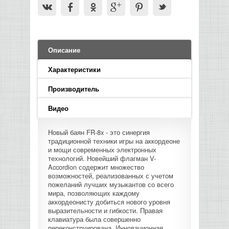
LED PAR
БАСОВЫЕ УСИЛИТЕЛИ И КАБИНЕТЫ
ФЛЕЙТЫ
ПРОИГРЫВАТЕЛИ ВИНИЛА
ВИДЕО РЕКОРДЕРЫ
АКУСТИЧЕСКИЕ
ГРОМКОГОВОРИТЕЛИ
АНОНСЫ НОВИНОК
УСИЛИТЕЛИ
ПРЕАМПЫ И МИКРОФОННЫЕ
КЛАВИШНЫЕ КОМБО
ПРОЦЕССОРЫ
КОМБО ДЛЯ АКУСТИЧЕСКИХ ГИТАР
DJ НАУШНИКИ
СИСТЕМЫ ВИДЕО МОНТАЖА
ОРКЕСТРОВЫЕ УДАРНЫЕ
ПОПОЛНЕНИЕ СКЛАДА
МИКШЕРЫ ЦИФРОВЫЕ
СЕМПЛЕРЫ И ГРУВБОКСЫ
ПРОГРАММНОЕ ОБЕСПЕЧЕНИЕ
Описание
ИНФОРМАЦИЯ
ГИТАРНЫЕ ПРИНАДЛЕЖНОСТИ
ВИДЕО КОНВЕРТЕРЫ
ЛИНЕЙНЫЕ МАССИВЫ
Характеристики
СТОЙКИ ДЛЯ КЛАВИШНЫХ
О МАГАЗИНЕ
Производитель
САБВУФЕРЫ ПАССИВНЫЕ
КАК КУПИТЬ
Видео
СЦЕНИЧЕСКИЕ МОНИТОРЫ
Новый баян FR-8x - это синергия
ДОСТАВКА
традиционной техники игры на аккордеоне
CD|DVD|FLASH|USB ПЛЕЕРЫ,
и мощи современных электронных
РЕКОРДЕРЫ
технологий. Новейший флагман V-
ОПЛАТА
Accordion содержит множество
возможностей, реализованных с учетом
САБВУФЕРЫ АКТИВНЫЕ
пожеланий лучших музыкантов со всего
КОНТАКТЫ
мира, позволяющих каждому
аккордеонисту добиться нового уровня
КОМПЛЕКТУЮЩИЕ ДЛЯ
выразительности и гибкости. Правая
АКУСТИЧЕСКИХ СИСТЕМ
клавиатура была совершенно
переконструирована. Инновационная