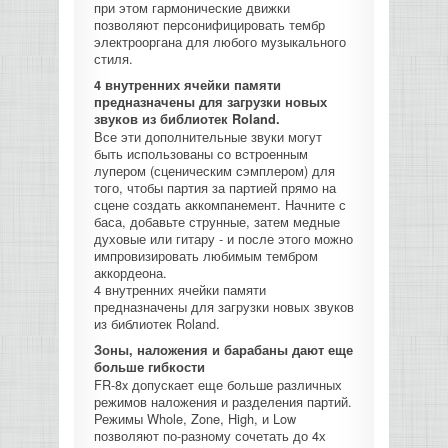
при этом гармонические движки
позволяют персонифицировать тембр
электрооргана для любого музыкального
стиля.
4 внутренних ячейки памяти
предназначены для загрузки новых
звуков из библиотек Roland.
Все эти дополнительные звуки могут
быть использованы со встроенным
лупером (сценическим сэмплером) для
того, чтобы партия за партией прямо на
сцене создать аккомпанемент. Начните с
баса, добавьте струнные, затем медные
духовые или гитару - и после этого можно
импровизировать любимым тембром
аккордеона.
4 внутренних ячейки памяти
предназначены для загрузки новых звуков
из библиотек Roland.
Зоны, наложения и барабаны дают еще
больше гибкости
FR-8x допускает еще больше различных
режимов наложения и разделения партий.
Режимы Whole, Zone, High, и Low
позволяют по-разному сочетать до 4х