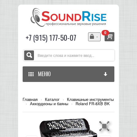
0
+7 (915) 177-50-07
МЕНЮ
ГЛАВНАЯ
Главная
›
Каталог
›
Клавишные инструменты
›
Аккордеоны и баяны
›
Roland FR-8XB BK
ЗВУКОВОЕ ОБОРУДОВАНИЕ
СВЕТОВОЕ ОБОРУДОВАНИЕ
МИКШЕРЫ АНАЛОГОВЫЕ
ГИТАРНОЕ ОБОРУДОВАНИЕ
МИКШЕРЫ-УСИЛИТЕЛИ
LED СВЕТИЛЬНИКИ И ПАНЕЛИ