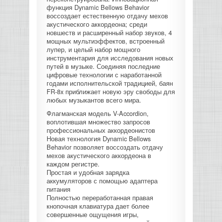
функция Dynamic Bellows Behavior
КОНТРОЛЛЕРЫ АС И КРОССОВЕРЫ
воссоздает естественную отдачу мехов
акустического аккордеона; среди
новшеств и расширенный набор звуков, 4
НАУШНИКИ
мощных мультиэффектов, встроенный
лупер, и целый набор мощного
инструментария для исследования новых
путей в музыке. Соединяя последние
цифровые технологии с наработанной
годами исполнительской традицией, баян
FR-8x приближает новую эру свободы для
любых музыкантов всего мира.
Флагманская модель V-Accordion,
воплотившая множество запросов
профессиональных аккордеонистов
Новая технология Dynamic Bellows
Behavior позволяет воссоздать отдачу
мехов акустического аккордеона в
каждом регистре.
Простая и удобная зарядка
аккумуляторов с помощью адаптера
питания
Полностью переработанная правая
кнопочная клавиатура дает более
совершенные ощущения игры,