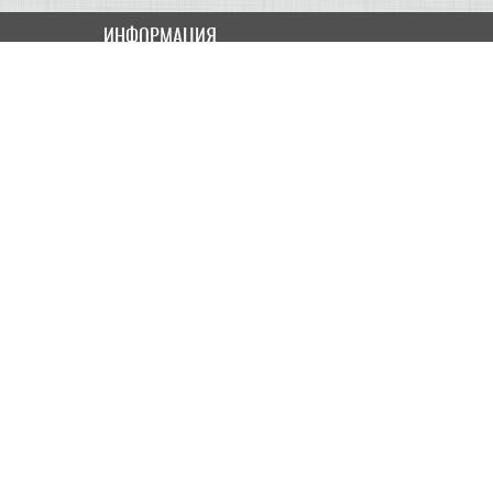
ИНФОРМАЦИЯ
Как купить
Доставка
Оплата
ПОЛЬЗОВАТЕЛЮ
Контакты
Скидки и Акции
Карта сайта
МОЙ КАБИНЕТ
Мои данные
История заказов
Лист желаний