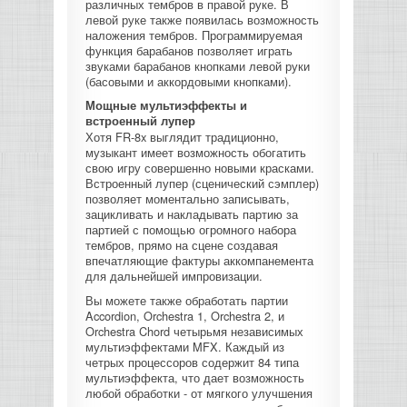
различных тембров в правой руке. В
левой руке также появилась возможность
наложения тембров. Программируемая
функция барабанов позволяет играть
звуками барабанов кнопками левой руки
(басовыми и аккордовыми кнопками).
Мощные мультиэффекты и
встроенный лупер
Хотя FR-8x выглядит традиционно,
музыкант имеет возможность обогатить
свою игру совершенно новыми красками.
Встроенный лупер (сценический сэмплер)
позволяет моментально записывать,
зацикливать и накладывать партию за
партией с помощью огромного набора
тембров, прямо на сцене создавая
впечатляющие фактуры аккомпанемента
для дальнейшей импровизации.
Вы можете также обработать партии
Accordion, Orchestra 1, Orchestra 2, и
Orchestra Chord четырьмя независимых
мультиэффектами MFX. Каждый из
четрых процессоров содержит 84 типа
мультиэффекта, что дает возможность
любой обработки - от мягкого улучшения