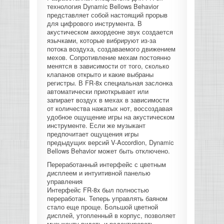
технология Dynamic Bellows Behavior
представляет собой настоящий прорыв
для цифрового инструмента. В
акустическом аккордеоне звук создается
язычками, которые вибрируют из-за
потока воздуха, создаваемого движением
мехов. Сопротивление мехам постоянно
менятся в зависимости от того, сколько
клапанов открыто и какие выбраны
регистры. В FR-8x специальная заслонка
автоматически приоткрывает или
запирает воздух в мехах в зависимости
от количества нажатых нот, воссоздавая
удобное ощущение игры на акустическом
инструменте. Если же музыкант
предпочитает ощущения игры
предыдущих версий V-Accordion, Dynamic
Bellows Behavior может быть отключено.
Переработанный интерфейс с цветным
дисплеем и интуитивной панелью
управления
Интерфейс FR-8x был полностью
переработан. Теперь управлять баяном
стало еще проще. Большой цветной
дисплей, утопленный в корпус, позволяет
музыканту видеть и редактировать