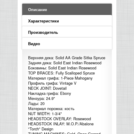
LED PAR
БАСОВЫЕ УСИЛИТЕЛИ И КАБИНЕТЫ
ФЛЕЙТЫ
ПРОИГРЫВАТЕЛИ ВИНИЛА
ВИДЕО РЕКОРДЕРЫ
АКУСТИЧЕСКИЕ
ГРОМКОГОВОРИТЕЛИ
АНОНСЫ НОВИНОК
УСИЛИТЕЛИ
ПРЕАМПЫ И МИКРОФОННЫЕ
Описание
КЛАВИШНЫЕ КОМБО
ПРОЦЕССОРЫ
КОМБО ДЛЯ АКУСТИЧЕСКИХ ГИТАР
DJ НАУШНИКИ
СИСТЕМЫ ВИДЕО МОНТАЖА
ОРКЕСТРОВЫЕ УДАРНЫЕ
ПОПОЛНЕНИЕ СКЛАДА
Характеристики
МИКШЕРЫ ЦИФРОВЫЕ
СЕМПЛЕРЫ И ГРУВБОКСЫ
ПРОГРАММНОЕ ОБЕСПЕЧЕНИЕ
ИНФОРМАЦИЯ
ГИТАРНЫЕ ПРИНАДЛЕЖНОСТИ
ВИДЕО КОНВЕРТЕРЫ
Производитель
ЛИНЕЙНЫЕ МАССИВЫ
Видео
СТОЙКИ ДЛЯ КЛАВИШНЫХ
О МАГАЗИНЕ
САБВУФЕРЫ ПАССИВНЫЕ
Верхняя дека: Solid AA Grade Sitka Spruce
Задняя дека: Solid East Indian Rosewood
КАК КУПИТЬ
Боковины: Solid East Indian Rosewood
СЦЕНИЧЕСКИЕ МОНИТОРЫ
TOP BRACES: Fully Scalloped Spruce
Материал грифа: 1-Piece Mahogany
ДОСТАВКА
Профиль грифа: Vintage V
CD|DVD|FLASH|USB ПЛЕЕРЫ,
NECK JOINT: Dovetail
РЕКОРДЕРЫ
Накладка грифа: Ebony
ОПЛАТА
Мензура: 24.9"
Лады: 20
САБВУФЕРЫ АКТИВНЫЕ
КОНТАКТЫ
Материал порожка: кость
NUT WIDTH: 1-3/4"
HEADSTOCK OVERLAY: Rosewood
КОМПЛЕКТУЮЩИЕ ДЛЯ
HEADSTOCK INLAY: M.O.P./Abalone
АКУСТИЧЕСКИХ СИСТЕМ
"Torch" Design
TUNING MACHINES: Gold, Open-Geared