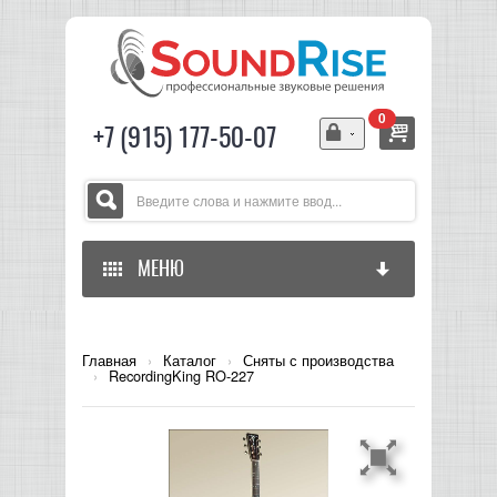
0
+7 (915) 177-50-07
МЕНЮ
ГЛАВНАЯ
Главная
›
Каталог
›
Сняты с производства
›
RecordingKing RO-227
ЗВУКОВОЕ ОБОРУДОВАНИЕ
СВЕТОВОЕ ОБОРУДОВАНИЕ
МИКШЕРЫ АНАЛОГОВЫЕ
ГИТАРНОЕ ОБОРУДОВАНИЕ
МИКШЕРЫ-УСИЛИТЕЛИ
LED СВЕТИЛЬНИКИ И ПАНЕЛИ