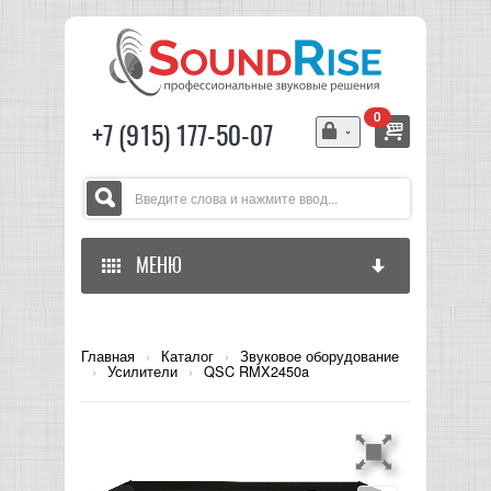
0
+7 (915) 177-50-07
МЕНЮ
ГЛАВНАЯ
Главная
›
Каталог
›
Звуковое оборудование
›
Усилители
›
QSC RMX2450a
ЗВУКОВОЕ ОБОРУДОВАНИЕ
СВЕТОВОЕ ОБОРУДОВАНИЕ
МИКШЕРЫ АНАЛОГОВЫЕ
ГИТАРНОЕ ОБОРУДОВАНИЕ
МИКШЕРЫ-УСИЛИТЕЛИ
LED СВЕТИЛЬНИКИ И ПАНЕЛИ