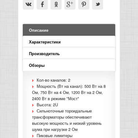
LED PAR
БАСОВЫЕ УСИЛИТЕЛИ И КАБИНЕТЫ
ФЛЕЙТЫ
ПРОИГРЫВАТЕЛИ ВИНИЛА
ВИДЕО РЕКОРДЕРЫ
АКУСТИЧЕСКИЕ
ГРОМКОГОВОРИТЕЛИ
АНОНСЫ НОВИНОК
УСИЛИТЕЛИ
ПРЕАМПЫ И МИКРОФОННЫЕ
КЛАВИШНЫЕ КОМБО
ПРОЦЕССОРЫ
КОМБО ДЛЯ АКУСТИЧЕСКИХ ГИТАР
DJ НАУШНИКИ
СИСТЕМЫ ВИДЕО МОНТАЖА
ОРКЕСТРОВЫЕ УДАРНЫЕ
ПОПОЛНЕНИЕ СКЛАДА
МИКШЕРЫ ЦИФРОВЫЕ
СЕМПЛЕРЫ И ГРУВБОКСЫ
ПРОГРАММНОЕ ОБЕСПЕЧЕНИЕ
Описание
ИНФОРМАЦИЯ
ГИТАРНЫЕ ПРИНАДЛЕЖНОСТИ
ВИДЕО КОНВЕРТЕРЫ
ЛИНЕЙНЫЕ МАССИВЫ
Характеристики
СТОЙКИ ДЛЯ КЛАВИШНЫХ
О МАГАЗИНЕ
Производитель
САБВУФЕРЫ ПАССИВНЫЕ
КАК КУПИТЬ
Обзоры
СЦЕНИЧЕСКИЕ МОНИТОРЫ
Кол-во каналов: 2
ДОСТАВКА
Мощность (Вт на канал): 500 Вт на 8
CD|DVD|FLASH|USB ПЛЕЕРЫ,
Ом, 750 Вт на 4 Ом, 1200 Вт на 2 Ом,
РЕКОРДЕРЫ
ОПЛАТА
2400 Вт в режиме "Мост"
Высота: 2U
САБВУФЕРЫ АКТИВНЫЕ
Сильноточные тороидальные
КОНТАКТЫ
трансформаторы обеспечивают
высокую мощность и низкий уровень
КОМПЛЕКТУЮЩИЕ ДЛЯ
шума при нагрузке 2 Ом
АКУСТИЧЕСКИХ СИСТЕМ
Пиковые лимитеры