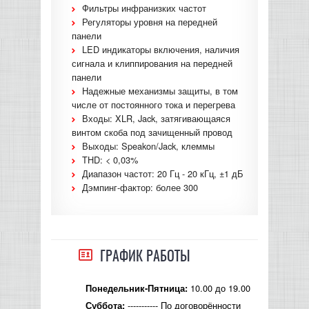
Фильтры инфранизких частот
КОНТРОЛЛЕРЫ АС И КРОССОВЕРЫ
Регуляторы уровня на передней
панели
LED индикаторы включения, наличия
НАУШНИКИ
сигнала и клиппирования на передней
панели
Надежные механизмы защиты, в том
числе от постоянного тока и перегрева
Входы: XLR, Jack, затягивающаяся
винтом скоба под зачищенный провод
Выходы: Speakon/Jack, клеммы
THD: < 0,03%
Диапазон частот: 20 Гц - 20 кГц, ±1 дБ
Дэмпинг-фактор: более 300
ГРАФИК РАБОТЫ
10.00 до 19.00
Понедельник-Пятница:
----------- По договорённости
Суббота: