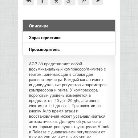
LED PAR
БАСОВЫЕ УСИЛИТЕЛИ И КАБИНЕТЫ
ФЛЕЙТЫ
ПРОИГРЫВАТЕЛИ ВИНИЛА
ВИДЕО РЕКОРДЕРЫ
АКУСТИЧЕСКИЕ
ГРОМКОГОВОРИТЕЛИ
АНОНСЫ НОВИНОК
УСИЛИТЕЛИ
ПРЕАМПЫ И МИКРОФОННЫЕ
КЛАВИШНЫЕ КОМБО
ПРОЦЕССОРЫ
КОМБО ДЛЯ АКУСТИЧЕСКИХ ГИТАР
DJ НАУШНИКИ
СИСТЕМЫ ВИДЕО МОНТАЖА
ОРКЕСТРОВЫЕ УДАРНЫЕ
ПОПОЛНЕНИЕ СКЛАДА
МИКШЕРЫ ЦИФРОВЫЕ
Описание
СЕМПЛЕРЫ И ГРУВБОКСЫ
ПРОГРАММНОЕ ОБЕСПЕЧЕНИЕ
ИНФОРМАЦИЯ
ГИТАРНЫЕ ПРИНАДЛЕЖНОСТИ
ВИДЕО КОНВЕРТЕРЫ
Характеристики
ЛИНЕЙНЫЕ МАССИВЫ
СТОЙКИ ДЛЯ КЛАВИШНЫХ
О МАГАЗИНЕ
Производитель
САБВУФЕРЫ ПАССИВНЫЕ
ACP 88 представляет собой
КАК КУПИТЬ
восьмиканальный компрессор/лимитер с
СЦЕНИЧЕСКИЕ МОНИТОРЫ
гейтом, занимающий в стойке две
рэковых единицы. Каждый канал имеет
ДОСТАВКА
индивидуальные регуляторы параметров
CD|DVD|FLASH|USB ПЛЕЕРЫ,
компрессора и гейта. У компрессора
РЕКОРДЕРЫ
пороговый уровень изменяется в
ОПЛАТА
пределах от -40 до +20 дБ, а степень
сжатия от 1:1 до оо:1. При нажатии на
САБВУФЕРЫ АКТИВНЫЕ
кнопку Auto время атаки и
КОНТАКТЫ
восстановления может устанавливаться
автоматически. Для ручной установки
КОМПЛЕКТУЮЩИЕ ДЛЯ
этих параметров существуют ручки Attack
АКУСТИЧЕСКИХ СИСТЕМ
и Release с диапазонами регулировки от
0,02 до 200 мс и от 0,5 до 500 мс