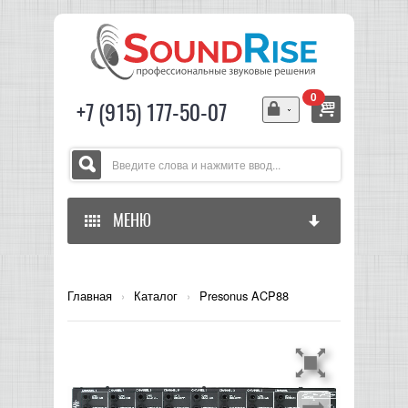
0
+7 (915) 177-50-07
МЕНЮ
ГЛАВНАЯ
Главная
›
Каталог
›
Presonus ACP88
ЗВУКОВОЕ ОБОРУДОВАНИЕ
СВЕТОВОЕ ОБОРУДОВАНИЕ
МИКШЕРЫ АНАЛОГОВЫЕ
ГИТАРНОЕ ОБОРУДОВАНИЕ
МИКШЕРЫ-УСИЛИТЕЛИ
LED СВЕТИЛЬНИКИ И ПАНЕЛИ