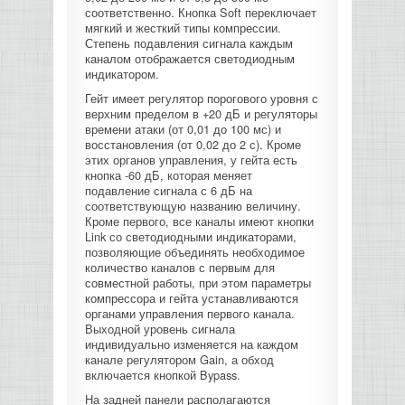
соответственно. Кнопка Soft переключает
КОНТРОЛЛЕРЫ АС И КРОССОВЕРЫ
мягкий и жесткий типы компрессии.
Степень подавления сигнала каждым
каналом отображается светодиодным
НАУШНИКИ
индикатором.
Гейт имеет регулятор порогового уровня с
верхним пределом в +20 дБ и регуляторы
времени атаки (от 0,01 до 100 мс) и
восстановления (от 0,02 до 2 с). Кроме
этих органов управления, у гейта есть
кнопка -60 дБ, которая меняет
подавление сигнала с 6 дБ на
соответствующую названию величину.
Кроме первого, все каналы имеют кнопки
Link со светодиодными индикаторами,
позволяющие объединять необходимое
количество каналов с первым для
совместной работы, при этом параметры
компрессора и гейта устанавливаются
органами управления первого канала.
Выходной уровень сигнала
индивидуально изменяется на каждом
канале регулятором Gain, а обход
включается кнопкой Bypass.
На задней панели располагаются