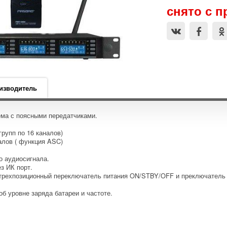
снято с 
изводитель
ема с поясными передатчиками.
групп по 16 каналов)
алов ( функция ASC)
о аудиосигнала.
з ИК порт.
 трехпозиционный переключатель питания ON/STBY/OFF и преключатель в
б уровне заряда батареи и частоте.