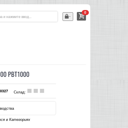
0
000 PBT1000
0327
Склад:
водства
ся в Категориях