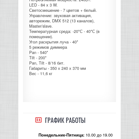
LED - 84 х 3 W.
КОНТРОЛЛЕРЫ АС И КРОССОВЕРЫ
Светосмешение - 7 цветов + белый.
Управление: звуковая активация,
авторежим, DMX 512 (13 каналов),
НАУШНИКИ
Master/slave.
Температурная среда: -20*С - 40*С (в
помещении).
Угол раскрытия луча - 40*
5 режимов диммера
Pan - 540*
Tilt - 200*
Pan, Tilt - 8/16 бит.
Габариты - 350 х 240 х 370 мм
Вес - 11,6 кг
ГРАФИК РАБОТЫ
10.00 до 19.00
Понедельник-Пятница: