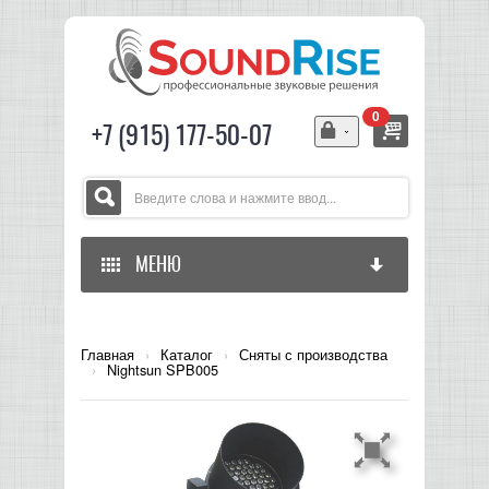
0
+7 (915) 177-50-07
МЕНЮ
ГЛАВНАЯ
Главная
›
Каталог
›
Сняты с производства
›
Nightsun SPB005
ЗВУКОВОЕ ОБОРУДОВАНИЕ
СВЕТОВОЕ ОБОРУДОВАНИЕ
МИКШЕРЫ АНАЛОГОВЫЕ
ГИТАРНОЕ ОБОРУДОВАНИЕ
МИКШЕРЫ-УСИЛИТЕЛИ
LED СВЕТИЛЬНИКИ И ПАНЕЛИ