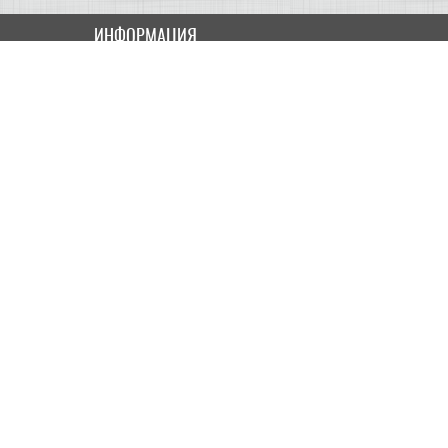
ИНФОРМАЦИЯ
Как купить
Доставка
Оплата
ПОЛЬЗОВАТЕЛЮ
Контакты
Скидки и Акции
Карта сайта
МОЙ КАБИНЕТ
Мои данные
История заказов