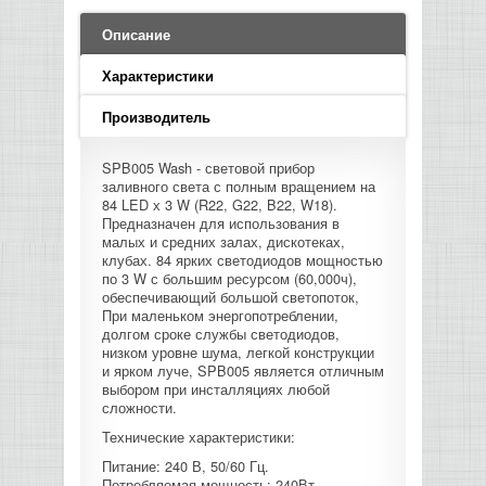
LED PAR
БАСОВЫЕ УСИЛИТЕЛИ И КАБИНЕТЫ
ФЛЕЙТЫ
ПРОИГРЫВАТЕЛИ ВИНИЛА
ВИДЕО РЕКОРДЕРЫ
АКУСТИЧЕСКИЕ
ГРОМКОГОВОРИТЕЛИ
АНОНСЫ НОВИНОК
УСИЛИТЕЛИ
ПРЕАМПЫ И МИКРОФОННЫЕ
Описание
КЛАВИШНЫЕ КОМБО
ПРОЦЕССОРЫ
КОМБО ДЛЯ АКУСТИЧЕСКИХ ГИТАР
DJ НАУШНИКИ
СИСТЕМЫ ВИДЕО МОНТАЖА
ОРКЕСТРОВЫЕ УДАРНЫЕ
ПОПОЛНЕНИЕ СКЛАДА
Характеристики
МИКШЕРЫ ЦИФРОВЫЕ
СЕМПЛЕРЫ И ГРУВБОКСЫ
ПРОГРАММНОЕ ОБЕСПЕЧЕНИЕ
ИНФОРМАЦИЯ
ГИТАРНЫЕ ПРИНАДЛЕЖНОСТИ
ВИДЕО КОНВЕРТЕРЫ
Производитель
ЛИНЕЙНЫЕ МАССИВЫ
СТОЙКИ ДЛЯ КЛАВИШНЫХ
SPB005 Wash - световой прибор
О МАГАЗИНЕ
заливного света с полным вращением на
САБВУФЕРЫ ПАССИВНЫЕ
84 LED х 3 W (R22, G22, B22, W18).
Предназначен для использования в
КАК КУПИТЬ
малых и средних залах, дискотеках,
СЦЕНИЧЕСКИЕ МОНИТОРЫ
клубах. 84 ярких светодиодов мощностью
по 3 W с большим ресурсом (60,000ч),
ДОСТАВКА
обеспечивающий большой светопоток,
CD|DVD|FLASH|USB ПЛЕЕРЫ,
При маленьком энергопотреблении,
РЕКОРДЕРЫ
долгом сроке службы светодиодов,
ОПЛАТА
низком уровне шума, легкой конструкции
и ярком луче, SPB005 является отличным
САБВУФЕРЫ АКТИВНЫЕ
выбором при инсталляциях любой
КОНТАКТЫ
сложности.
Технические характеристики:
КОМПЛЕКТУЮЩИЕ ДЛЯ
АКУСТИЧЕСКИХ СИСТЕМ
Питание: 240 В, 50/60 Гц.
Потребляемая мощность: 240Вт.