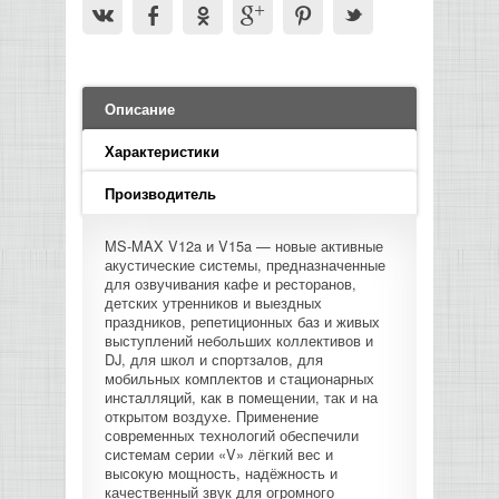
LED PAR
БАСОВЫЕ УСИЛИТЕЛИ И КАБИНЕТЫ
ФЛЕЙТЫ
ПРОИГРЫВАТЕЛИ ВИНИЛА
ВИДЕО РЕКОРДЕРЫ
АКУСТИЧЕСКИЕ
ГРОМКОГОВОРИТЕЛИ
АНОНСЫ НОВИНОК
УСИЛИТЕЛИ
ПРЕАМПЫ И МИКРОФОННЫЕ
КЛАВИШНЫЕ КОМБО
ПРОЦЕССОРЫ
КОМБО ДЛЯ АКУСТИЧЕСКИХ ГИТАР
DJ НАУШНИКИ
СИСТЕМЫ ВИДЕО МОНТАЖА
ОРКЕСТРОВЫЕ УДАРНЫЕ
ПОПОЛНЕНИЕ СКЛАДА
МИКШЕРЫ ЦИФРОВЫЕ
СЕМПЛЕРЫ И ГРУВБОКСЫ
ПРОГРАММНОЕ ОБЕСПЕЧЕНИЕ
Описание
ИНФОРМАЦИЯ
ГИТАРНЫЕ ПРИНАДЛЕЖНОСТИ
ВИДЕО КОНВЕРТЕРЫ
ЛИНЕЙНЫЕ МАССИВЫ
Характеристики
СТОЙКИ ДЛЯ КЛАВИШНЫХ
О МАГАЗИНЕ
Производитель
САБВУФЕРЫ ПАССИВНЫЕ
КАК КУПИТЬ
MS-MAX V12a и V15a — новые активные
СЦЕНИЧЕСКИЕ МОНИТОРЫ
акустические системы, предназначенные
для озвучивания кафе и ресторанов,
ДОСТАВКА
детских утренников и выездных
CD|DVD|FLASH|USB ПЛЕЕРЫ,
праздников, репетиционных баз и живых
РЕКОРДЕРЫ
выступлений небольших коллективов и
ОПЛАТА
DJ, для школ и спортзалов, для
мобильных комплектов и стационарных
САБВУФЕРЫ АКТИВНЫЕ
инсталляций, как в помещении, так и на
КОНТАКТЫ
открытом воздухе. Применение
современных технологий обеспечили
КОМПЛЕКТУЮЩИЕ ДЛЯ
системам серии «V» лёгкий вес и
АКУСТИЧЕСКИХ СИСТЕМ
высокую мощность, надёжность и
качественный звук для огромного