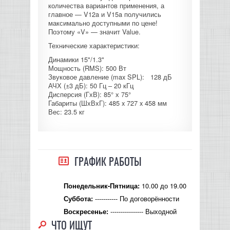
количества вариантов применения, а
КОНТРОЛЛЕРЫ АС И КРОССОВЕРЫ
главное — V12a и V15a получились
максимально доступными по цене!
Поэтому «V» — значит Value.
НАУШНИКИ
Технические характеристики:
Динамики 15"/1.3"
Мощность (RMS): 500 Вт
Звуковое давление (max SPL): 128 дБ
АЧХ (±3 дБ): 50 Гц – 20 кГц
Дисперсия (ГхВ): 85° х 75°
Габариты (ШхВхГ): 485 x 727 x 458 мм
Вес: 23.5 кг
ГРАФИК РАБОТЫ
10.00 до 19.00
Понедельник-Пятница:
----------- По договорённости
Суббота:
---------------- Выходной
Воскресенье:
ЧТО ИЩУТ