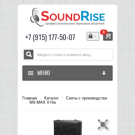
0
+7 (915) 177-50-07
МЕНЮ
ГЛАВНАЯ
Главная
›
Каталог
›
Сняты с производства
›
MS-MAX V15a
ЗВУКОВОЕ ОБОРУДОВАНИЕ
СВЕТОВОЕ ОБОРУДОВАНИЕ
МИКШЕРЫ АНАЛОГОВЫЕ
ГИТАРНОЕ ОБОРУДОВАНИЕ
МИКШЕРЫ-УСИЛИТЕЛИ
LED СВЕТИЛЬНИКИ И ПАНЕЛИ