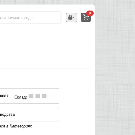
0
0687
Склад:
водства
ся в Категориях