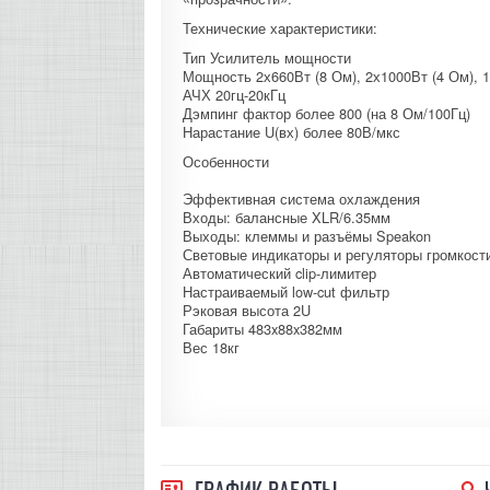
Технические характеристики:
Тип Усилитель мощности
Мощность 2х660Вт (8 Ом), 2х1000Вт (4 Ом), 1
АЧХ 20гц-20кГц
Дэмпинг фактор более 800 (на 8 Ом/100Гц)
Нарастание U(вх) более 80В/мкс
Особенности
Эффективная система охлаждения
Входы: балансные XLR/6.35мм
Выходы: клеммы и разъёмы Speakon
Световые индикаторы и регуляторы громкост
Автоматический clip-лимитер
Настраиваемый low-cut фильтр
Рэковая высота 2U
Габариты 483x88x382мм
Вес 18кг