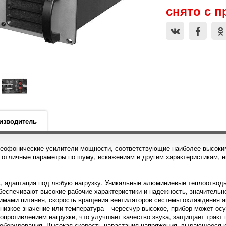
снято с 
изводитель
реофонические усилители мощности, соответствующие наиболее высоки
 отличные параметры по шуму, искажениям и другим характеристикам, н
, адаптация под любую нагрузку. Уникальные алюминиевые теплоотводы
обеспечивают высокие рабочие характеристики и надежность, значитель
мами питания, скорость вращения вентиляторов системы охлаждения ав
р низкое значение или температура – чересчур высокое, прибор может 
опротивлением нагрузки, что улучшает качество звука, защищает тракт п
 оборудования. Высокая скорость нарастания напряжения, выдающееся к