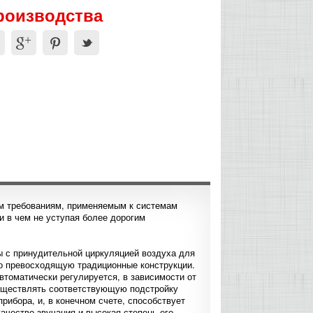
производства
м требованиям, применяемым к системам
и в чем не уступая более дорогим
 с принудительной циркуляцией воздуха для
но превосходящую традиционные конструкции.
томатически регулируется, в зависимости от
осуществлять соответствующую подстройку
рибора, и, в конечном счете, способствует
ачество звучания и высокая степень его