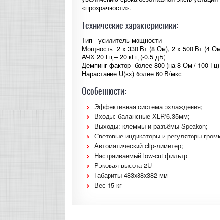
«прозрачности».
Технические характеристики:
Тип - усилитель мощности
Мощность 2 х 330 Вт (8 Ом), 2 х 500 Вт (4 Ом)
АЧХ 20 Гц – 20 кГц (-0.5 дБ)
Демпинг фактор более 800 (на 8 Ом / 100 Гц)
Нарастание U(вх) более 60 В/мкс
Особенности:
Эффективная система охлаждения;
Входы: балансные XLR/6.35мм;
Выходы: клеммы и разъёмы Speakon;
Световые индикаторы и регуляторы громк
Автоматический clip-лимитер;
Настраиваемый low-cut фильтр
Рэковая высота 2U
Габариты 483x88x382 мм
Вес 15 кг