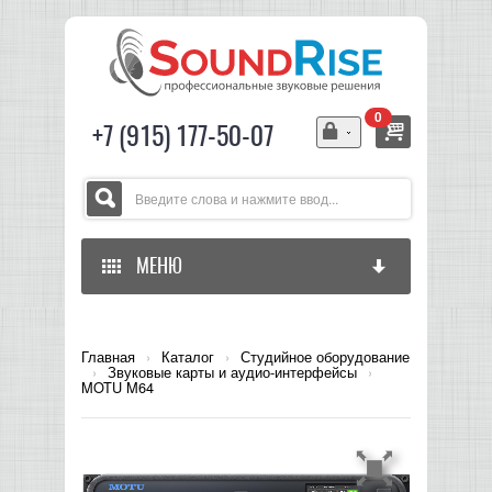
0
+7 (915) 177-50-07
МЕНЮ
ГЛАВНАЯ
Главная
›
Каталог
›
Студийное оборудование
›
Звуковые карты и аудио-интерфейсы
›
ЗВУКОВОЕ ОБОРУДОВАНИЕ
MOTU M64
СВЕТОВОЕ ОБОРУДОВАНИЕ
МИКШЕРЫ АНАЛОГОВЫЕ
ГИТАРНОЕ ОБОРУДОВАНИЕ
МИКШЕРЫ-УСИЛИТЕЛИ
LED СВЕТИЛЬНИКИ И ПАНЕЛИ