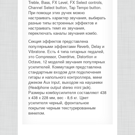
Treble, Bass, FX Level, FX Select controls,
Channel Select button, Tap Tempo button.
КОНТРОЛЛЕРЫ АС И КРОССОВЕРЫ
При помощи этих ручек можно
настраивать характер звучания, выбирать
разные типы встроенных эффектов и
НАУШНИКИ
настраивать темп их звучания,
переключать каналы звучания комбо.
Секция эффектов представлена
популярными эффектами Reverb, Delay и
Vibratone. Есть 4 типа гитарных педалей,
это Compressor, Overdrive, Distortion и
Octave, 12 моделей звучания популярных
усилителей. Коммутация представлена
стандартным входом для подключения
гитары и напольного контроллера, мини
джеком Aux input, выходом на наушники
(Headphone output stereo mini jack).
Размеры комбоусилителя составляют 438
x 438 x 228 мм, вес - 8,6 кг. Цвет
усилителя черный, фронтальное
покрытие черным текстурированным
винилом.