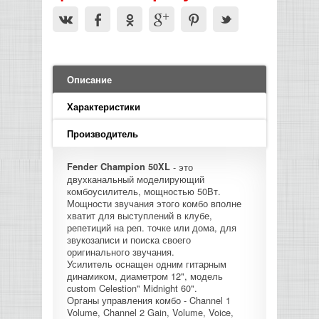
LED PAR
БАСОВЫЕ УСИЛИТЕЛИ И КАБИНЕТЫ
ФЛЕЙТЫ
ПРОИГРЫВАТЕЛИ ВИНИЛА
ВИДЕО РЕКОРДЕРЫ
АКУСТИЧЕСКИЕ
ГРОМКОГОВОРИТЕЛИ
АНОНСЫ НОВИНОК
УСИЛИТЕЛИ
ПРЕАМПЫ И МИКРОФОННЫЕ
КЛАВИШНЫЕ КОМБО
ПРОЦЕССОРЫ
КОМБО ДЛЯ АКУСТИЧЕСКИХ ГИТАР
DJ НАУШНИКИ
СИСТЕМЫ ВИДЕО МОНТАЖА
ОРКЕСТРОВЫЕ УДАРНЫЕ
ПОПОЛНЕНИЕ СКЛАДА
МИКШЕРЫ ЦИФРОВЫЕ
СЕМПЛЕРЫ И ГРУВБОКСЫ
ПРОГРАММНОЕ ОБЕСПЕЧЕНИЕ
ИНФОРМАЦИЯ
ГИТАРНЫЕ ПРИНАДЛЕЖНОСТИ
ВИДЕО КОНВЕРТЕРЫ
Описание
ЛИНЕЙНЫЕ МАССИВЫ
СТОЙКИ ДЛЯ КЛАВИШНЫХ
Характеристики
О МАГАЗИНЕ
САБВУФЕРЫ ПАССИВНЫЕ
Производитель
КАК КУПИТЬ
СЦЕНИЧЕСКИЕ МОНИТОРЫ
Fender Champion 50XL
- это
двухканальный моделирующий
ДОСТАВКА
комбоусилитель, мощностью 50Вт.
CD|DVD|FLASH|USB ПЛЕЕРЫ,
Мощности звучания этого комбо вполне
РЕКОРДЕРЫ
хватит для выступлений в клубе,
ОПЛАТА
репетиций на реп. точке или дома, для
звукозаписи и поиска своего
САБВУФЕРЫ АКТИВНЫЕ
оригинального звучания.
КОНТАКТЫ
Усилитель оснащен одним гитарным
динамиком, диаметром 12", модель
КОМПЛЕКТУЮЩИЕ ДЛЯ
custom Celestion" Midnight 60".
Органы управления комбо - Channel 1
АКУСТИЧЕСКИХ СИСТЕМ
Volume, Channel 2 Gain, Volume, Voice,