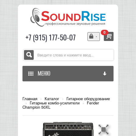
0
+7 (915) 177-50-07
МЕНЮ
ГЛАВНАЯ
Главная
›
Каталог
›
Гитарное оборудование
›
Гитарные комбо-усилители
›
Fender
ЗВУКОВОЕ ОБОРУДОВАНИЕ
Champion 50XL
СВЕТОВОЕ ОБОРУДОВАНИЕ
МИКШЕРЫ АНАЛОГОВЫЕ
ГИТАРНОЕ ОБОРУДОВАНИЕ
МИКШЕРЫ-УСИЛИТЕЛИ
LED СВЕТИЛЬНИКИ И ПАНЕЛИ