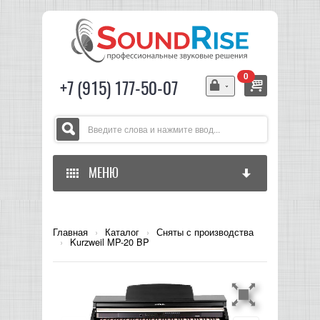
0
+7 (915) 177-50-07
МЕНЮ
ГЛАВНАЯ
Главная
›
Каталог
›
Сняты с производства
›
Kurzweil MP-20 BP
ЗВУКОВОЕ ОБОРУДОВАНИЕ
СВЕТОВОЕ ОБОРУДОВАНИЕ
МИКШЕРЫ АНАЛОГОВЫЕ
ГИТАРНОЕ ОБОРУДОВАНИЕ
МИКШЕРЫ-УСИЛИТЕЛИ
LED СВЕТИЛЬНИКИ И ПАНЕЛИ