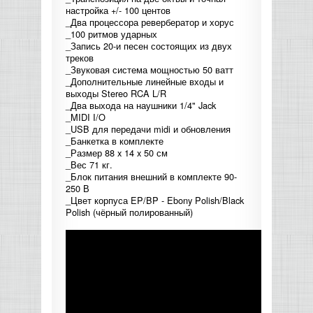
настройка +/- 100 центов
КОНТРОЛЛЕРЫ АС И КРОССОВЕРЫ
_Два процессора ревербератор и хорус
_100 ритмов ударных
_Запись 20-и песен состоящих из двух
НАУШНИКИ
треков
_Звуковая система мощностью 50 ватт
_Дополнительные линейные входы и
выходы Stereo RCA L/R
_Два выхода на наушники 1/4" Jack
_MIDI I/O
_USB для передачи midi и обновления
_Банкетка в комплекте
_Размер 88 x 14 x 50 см
_Вес 71 кг.
_Блок питания внешний в комплекте 90-
250 В
_Цвет корпуса EP/BP - Ebony Polish/Black
Polish (чёрный полированный)