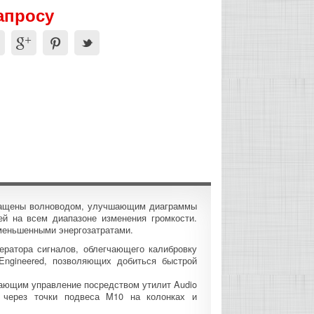
апросу
снащены волноводом, улучшающим диаграммы
ей на всем диапазоне изменения громкости.
меньшенными энергозатратами.
ератора сигналов, облегчающего калибровку
 Engineered, позволяющих добиться быстрой
ающим управление посредством утилит Audio
я через точки подвеса M10 на колонках и