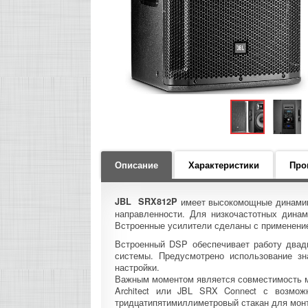
Описание
Характеристики
Про
JBL SRX812P
имеет высокомощные динамик
направленности. Для низкочастотных динам
Встроенные усилители сделаны с применени
Встроенный DSP обеспечивает работу двадц
системы. Предусмотрено использование зна
настройки.
Важным моментом является совместимость м
Architect или JBL SRX Connect с возмож
тридцатипятимиллиметровый стакан для монт