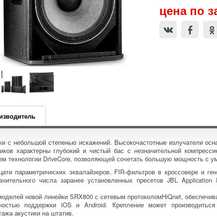
цена по з
изводитель
и с небольшой степенью искажений. Высокочастотные излучатели о
иков характерны глубокий и чистый бас с незначительной компресси
ем технологии DriveCore, позволяющей сочетать большую мощность с у
ати параметрических эквалайзеров, FIR-фильтров в кроссовере и ген
чительного числа заранее установленных пресетов JBL Application
оделей новой линейки SRX800 с сетевым протоколомHiQnet, обеспечив
ностью поддержки iOS и Android. Крепление может производитьс
ажа акустики на штатив.