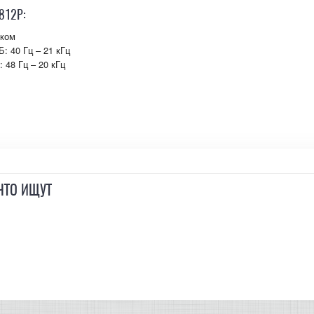
812P:
иком
: 40 Гц – 21 кГц
 48 Гц – 20 кГц
ЧТО ИЩУТ