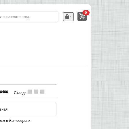
0
0400
Склад:
вная
ся в Категориях