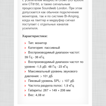
или CT8150, а также сигнальным
КОНТРОЛЛЕРЫ АС И КРОССОВЕРЫ
процессором Soundweb London. При этом
допускается как обычное подключение
мониторов, так и по системе Bi-Amping,
НАУШНИКИ
когда на твиттер и мидвуфер сигнал
поступает с отдельных каналов
усилителя.
Характеристики:
Тип: монитор
Категория: пассивный
Воспроизводимый диапазон частот:
39 Гц - 36 кГц
Воспроизводимый диапазон частот по
уровню -1,5 дБ: 48 Гц - 23 кГц
Максимальный уровень звукового
давления: > 101 дБ
Пиковый уровень SPL: > 107 дБ
Частота раздела полос: 1,9 кГц
Габариты: 267 × 149 × 206 мм
Вес: 4,08 кг