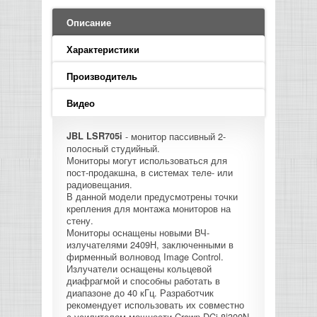
LED PAR
БАСОВЫЕ УСИЛИТЕЛИ И КАБИНЕТЫ
ФЛЕЙТЫ
ПРОИГРЫВАТЕЛИ ВИНИЛА
ВИДЕО РЕКОРДЕРЫ
АКУСТИЧЕСКИЕ
ГРОМКОГОВОРИТЕЛИ
АНОНСЫ НОВИНОК
УСИЛИТЕЛИ
ПРЕАМПЫ И МИКРОФОННЫЕ
Описание
КЛАВИШНЫЕ КОМБО
ПРОЦЕССОРЫ
КОМБО ДЛЯ АКУСТИЧЕСКИХ ГИТАР
DJ НАУШНИКИ
СИСТЕМЫ ВИДЕО МОНТАЖА
ОРКЕСТРОВЫЕ УДАРНЫЕ
ПОПОЛНЕНИЕ СКЛАДА
Характеристики
МИКШЕРЫ ЦИФРОВЫЕ
СЕМПЛЕРЫ И ГРУВБОКСЫ
ПРОГРАММНОЕ ОБЕСПЕЧЕНИЕ
ИНФОРМАЦИЯ
ГИТАРНЫЕ ПРИНАДЛЕЖНОСТИ
ВИДЕО КОНВЕРТЕРЫ
Производитель
ЛИНЕЙНЫЕ МАССИВЫ
Видео
СТОЙКИ ДЛЯ КЛАВИШНЫХ
О МАГАЗИНЕ
САБВУФЕРЫ ПАССИВНЫЕ
JBL LSR705i
- монитор пассивный 2-
полосный студийный.
КАК КУПИТЬ
Мониторы могут использоваться для
СЦЕНИЧЕСКИЕ МОНИТОРЫ
пост-продакшна, в системах теле- или
радиовещания.
ДОСТАВКА
В данной модели предусмотрены точки
CD|DVD|FLASH|USB ПЛЕЕРЫ,
крепления для монтажа мониторов на
РЕКОРДЕРЫ
стену.
ОПЛАТА
Мониторы оснащены новыми ВЧ-
излучателями 2409H, заключенными в
САБВУФЕРЫ АКТИВНЫЕ
КОНТАКТЫ
фирменный волновод Image Control.
Излучатели оснащены кольцевой
диафрагмой и способны работать в
КОМПЛЕКТУЮЩИЕ ДЛЯ
диапазоне до 40 кГц. Разработчик
АКУСТИЧЕСКИХ СИСТЕМ
рекомендует использовать их совместно
с усилителем мощности Crown DCi 8|300N