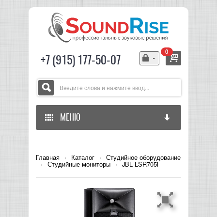
0
+7 (915) 177-50-07
МЕНЮ
ГЛАВНАЯ
Главная
›
Каталог
›
Студийное оборудование
›
Студийные мониторы
›
JBL LSR705i
ЗВУКОВОЕ ОБОРУДОВАНИЕ
СВЕТОВОЕ ОБОРУДОВАНИЕ
МИКШЕРЫ АНАЛОГОВЫЕ
ГИТАРНОЕ ОБОРУДОВАНИЕ
МИКШЕРЫ-УСИЛИТЕЛИ
LED СВЕТИЛЬНИКИ И ПАНЕЛИ