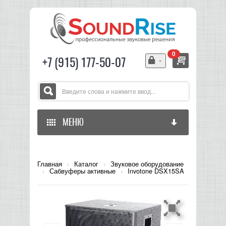
0
+7 (915) 177-50-07
МЕНЮ
ГЛАВНАЯ
Главная
›
Каталог
›
Звуковое оборудование
›
Сабвуферы активные
›
Invotone DSX15SA
ЗВУКОВОЕ ОБОРУДОВАНИЕ
СВЕТОВОЕ ОБОРУДОВАНИЕ
МИКШЕРЫ АНАЛОГОВЫЕ
ГИТАРНОЕ ОБОРУДОВАНИЕ
МИКШЕРЫ-УСИЛИТЕЛИ
LED СВЕТИЛЬНИКИ И ПАНЕЛИ