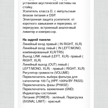
установки акустической системы на
КОНТРОЛЛЕРЫ АС И КРОССОВЕРЫ
стойку.
Усилитель класса D, с импульсным
блоком питания и DSP.
НАУШНИКИ
Электронная защита усилителя: от
короткого замыкания и перегрева, от
перегрузки, встроенный аналоговый
лимитер и компрессор.
На задней панели:
Линейный вход правый ( IN RIGHT, XLR)
Линейный вход левый ( IN LEFT/MONO,
комбинированный XLR/TRS)
Выход LINK левый (LEFT, XLR)- правый (
RIGHT, XLR)
Линейный выход (OUT) левый (
LEFT/MONO, XLR) - правый ( RIGHT, XLR)
Регулятор громкости (VOLUME)
Переключатель выбора фильтра для
сателлитов 100 Гц (HPF-100Hz/BY PASS)
Переключатель фазы (PHASE)
Переключатель заземления (GND)
Индикаторы состояния:
Питание (POWER) - зелёный, Перегрузка
(SIGNAL LIMIT) - красный