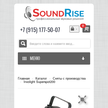
0
+7 (915) 177-50-07
МЕНЮ
ГЛАВНАЯ
Главная
›
Каталог
›
Сняты с производства
›
Involight Superspot200
ЗВУКОВОЕ ОБОРУДОВАНИЕ
СВЕТОВОЕ ОБОРУДОВАНИЕ
МИКШЕРЫ АНАЛОГОВЫЕ
ГИТАРНОЕ ОБОРУДОВАНИЕ
МИКШЕРЫ-УСИЛИТЕЛИ
LED СВЕТИЛЬНИКИ И ПАНЕЛИ