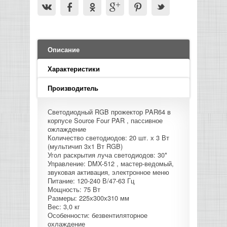
LED PAR
БАСОВЫЕ УСИЛИТЕЛИ И КАБИНЕТЫ
ФЛЕЙТЫ
ПРОИГРЫВАТЕЛИ ВИНИЛА
ВИДЕО РЕКОРДЕРЫ
АКУСТИЧЕСКИЕ
ГРОМКОГОВОРИТЕЛИ
АНОНСЫ НОВИНОК
УСИЛИТЕЛИ
ПРЕАМПЫ И МИКРОФОННЫЕ
КЛАВИШНЫЕ КОМБО
ПРОЦЕССОРЫ
КОМБО ДЛЯ АКУСТИЧЕСКИХ ГИТАР
DJ НАУШНИКИ
СИСТЕМЫ ВИДЕО МОНТАЖА
ОРКЕСТРОВЫЕ УДАРНЫЕ
ПОПОЛНЕНИЕ СКЛАДА
МИКШЕРЫ ЦИФРОВЫЕ
СЕМПЛЕРЫ И ГРУВБОКСЫ
ПРОГРАММНОЕ ОБЕСПЕЧЕНИЕ
Описание
ИНФОРМАЦИЯ
ГИТАРНЫЕ ПРИНАДЛЕЖНОСТИ
ВИДЕО КОНВЕРТЕРЫ
ЛИНЕЙНЫЕ МАССИВЫ
Характеристики
СТОЙКИ ДЛЯ КЛАВИШНЫХ
О МАГАЗИНЕ
Производитель
САБВУФЕРЫ ПАССИВНЫЕ
КАК КУПИТЬ
Светодиодный RGB прожектор PAR64 в
СЦЕНИЧЕСКИЕ МОНИТОРЫ
корпусе Source Four PAR , пассивное
ожлаждение
ДОСТАВКА
Количество светодиодов: 20 шт. х 3 Вт
CD|DVD|FLASH|USB ПЛЕЕРЫ,
(мультичип 3х1 Вт RGB)
РЕКОРДЕРЫ
Угол раскрытия луча светодиодов: 30*
ОПЛАТА
Управление: DMX-512 , мастер-ведомый,
звуковая активация, электронное меню
САБВУФЕРЫ АКТИВНЫЕ
Питание: 120-240 В/47-63 Гц
КОНТАКТЫ
Мощность: 75 Вт
Размеры: 225х300х310 мм
КОМПЛЕКТУЮЩИЕ ДЛЯ
Вес: 3,0 кг
АКУСТИЧЕСКИХ СИСТЕМ
Особенности: безвентиляторное
охлаждение