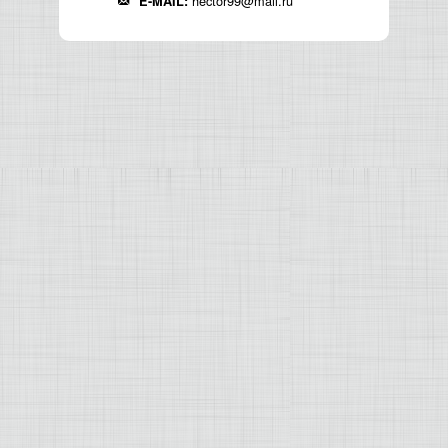
hector99@mail.ru
E-MAIL: