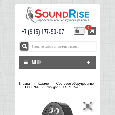
0
+7 (915) 177-50-07
МЕНЮ
ГЛАВНАЯ
Главная
›
Каталог
›
Световое оборудование
›
LED PAR
›
Involight LEDSPOT54
ЗВУКОВОЕ ОБОРУДОВАНИЕ
СВЕТОВОЕ ОБОРУДОВАНИЕ
МИКШЕРЫ АНАЛОГОВЫЕ
ГИТАРНОЕ ОБОРУДОВАНИЕ
МИКШЕРЫ-УСИЛИТЕЛИ
LED СВЕТИЛЬНИКИ И ПАНЕЛИ