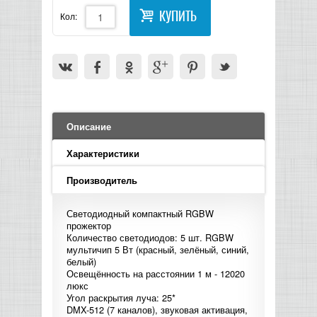
LED PAR
БАСОВЫЕ УСИЛИТЕЛИ И КАБИНЕТЫ
ФЛЕЙТЫ
ПРОИГРЫВАТЕЛИ ВИНИЛА
ВИДЕО РЕКОРДЕРЫ
АКУСТИЧЕСКИЕ
ГРОМКОГОВОРИТЕЛИ
АНОНСЫ НОВИНОК
КУПИТЬ
Кол:
УСИЛИТЕЛИ
ПРЕАМПЫ И МИКРОФОННЫЕ
КЛАВИШНЫЕ КОМБО
ПРОЦЕССОРЫ
КОМБО ДЛЯ АКУСТИЧЕСКИХ ГИТАР
DJ НАУШНИКИ
СИСТЕМЫ ВИДЕО МОНТАЖА
ОРКЕСТРОВЫЕ УДАРНЫЕ
ПОПОЛНЕНИЕ СКЛАДА
МИКШЕРЫ ЦИФРОВЫЕ
СЕМПЛЕРЫ И ГРУВБОКСЫ
ПРОГРАММНОЕ ОБЕСПЕЧЕНИЕ
ИНФОРМАЦИЯ
ГИТАРНЫЕ ПРИНАДЛЕЖНОСТИ
ВИДЕО КОНВЕРТЕРЫ
ЛИНЕЙНЫЕ МАССИВЫ
СТОЙКИ ДЛЯ КЛАВИШНЫХ
О МАГАЗИНЕ
САБВУФЕРЫ ПАССИВНЫЕ
Описание
КАК КУПИТЬ
Характеристики
СЦЕНИЧЕСКИЕ МОНИТОРЫ
Производитель
ДОСТАВКА
CD|DVD|FLASH|USB ПЛЕЕРЫ,
РЕКОРДЕРЫ
Светодиодный компактный RGBW
ОПЛАТА
прожектор
Количество светодиодов: 5 шт. RGBW
САБВУФЕРЫ АКТИВНЫЕ
мультичип 5 Вт (красный, зелёный, синий,
КОНТАКТЫ
белый)
Освещённость на расстоянии 1 м - 12020
КОМПЛЕКТУЮЩИЕ ДЛЯ
люкс
Угол раскрытия луча: 25*
АКУСТИЧЕСКИХ СИСТЕМ
DMX-512 (7 каналов), звуковая активация,