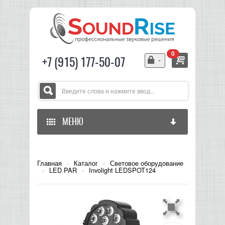
0
+7 (915) 177-50-07
МЕНЮ
ГЛАВНАЯ
Главная
›
Каталог
›
Световое оборудование
›
LED PAR
›
Involight LEDSPOT124
ЗВУКОВОЕ ОБОРУДОВАНИЕ
СВЕТОВОЕ ОБОРУДОВАНИЕ
МИКШЕРЫ АНАЛОГОВЫЕ
ГИТАРНОЕ ОБОРУДОВАНИЕ
МИКШЕРЫ-УСИЛИТЕЛИ
LED СВЕТИЛЬНИКИ И ПАНЕЛИ