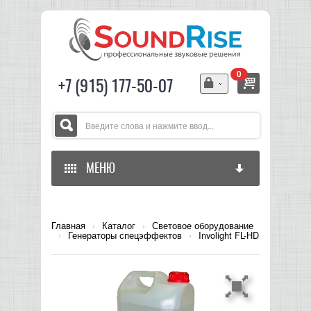
0
+7 (915) 177-50-07
МЕНЮ
ГЛАВНАЯ
Главная
›
Каталог
›
Световое оборудование
›
Генераторы спецэффектов
›
Involight FL-HD
ЗВУКОВОЕ ОБОРУДОВАНИЕ
СВЕТОВОЕ ОБОРУДОВАНИЕ
МИКШЕРЫ АНАЛОГОВЫЕ
ГИТАРНОЕ ОБОРУДОВАНИЕ
МИКШЕРЫ-УСИЛИТЕЛИ
LED СВЕТИЛЬНИКИ И ПАНЕЛИ