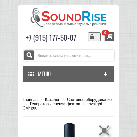
0
+7 (915) 177-50-07
МЕНЮ
ГЛАВНАЯ
Главная
›
Каталог
›
Световое оборудование
›
Генераторы спецэффектов
›
Involight
ЗВУКОВОЕ ОБОРУДОВАНИЕ
CM1200
СВЕТОВОЕ ОБОРУДОВАНИЕ
МИКШЕРЫ АНАЛОГОВЫЕ
ГИТАРНОЕ ОБОРУДОВАНИЕ
МИКШЕРЫ-УСИЛИТЕЛИ
LED СВЕТИЛЬНИКИ И ПАНЕЛИ