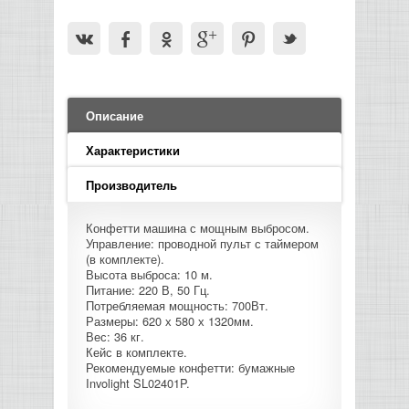
LED PAR
БАСОВЫЕ УСИЛИТЕЛИ И КАБИНЕТЫ
ФЛЕЙТЫ
ПРОИГРЫВАТЕЛИ ВИНИЛА
ВИДЕО РЕКОРДЕРЫ
АКУСТИЧЕСКИЕ
ГРОМКОГОВОРИТЕЛИ
АНОНСЫ НОВИНОК
УСИЛИТЕЛИ
ПРЕАМПЫ И МИКРОФОННЫЕ
КЛАВИШНЫЕ КОМБО
ПРОЦЕССОРЫ
КОМБО ДЛЯ АКУСТИЧЕСКИХ ГИТАР
DJ НАУШНИКИ
СИСТЕМЫ ВИДЕО МОНТАЖА
ОРКЕСТРОВЫЕ УДАРНЫЕ
ПОПОЛНЕНИЕ СКЛАДА
МИКШЕРЫ ЦИФРОВЫЕ
СЕМПЛЕРЫ И ГРУВБОКСЫ
ПРОГРАММНОЕ ОБЕСПЕЧЕНИЕ
ИНФОРМАЦИЯ
ГИТАРНЫЕ ПРИНАДЛЕЖНОСТИ
ВИДЕО КОНВЕРТЕРЫ
Описание
ЛИНЕЙНЫЕ МАССИВЫ
СТОЙКИ ДЛЯ КЛАВИШНЫХ
О МАГАЗИНЕ
Характеристики
САБВУФЕРЫ ПАССИВНЫЕ
Производитель
КАК КУПИТЬ
СЦЕНИЧЕСКИЕ МОНИТОРЫ
Конфетти машина с мощным выбросом.
ДОСТАВКА
Управление: проводной пульт с таймером
CD|DVD|FLASH|USB ПЛЕЕРЫ,
(в комплекте).
Высота выброса: 10 м.
РЕКОРДЕРЫ
ОПЛАТА
Питание: 220 В, 50 Гц.
Потребляемая мощность: 700Вт.
Размеры: 620 х 580 х 1320мм.
САБВУФЕРЫ АКТИВНЫЕ
КОНТАКТЫ
Вес: 36 кг.
Кейс в комплекте.
Рекомендуемые конфетти: бумажные
КОМПЛЕКТУЮЩИЕ ДЛЯ
Involight SL02401P.
АКУСТИЧЕСКИХ СИСТЕМ