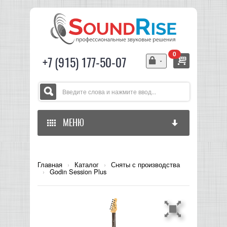
0
+7 (915) 177-50-07
МЕНЮ
ГЛАВНАЯ
Главная
›
Каталог
›
Сняты с производства
›
Godin Session Plus
ЗВУКОВОЕ ОБОРУДОВАНИЕ
СВЕТОВОЕ ОБОРУДОВАНИЕ
МИКШЕРЫ АНАЛОГОВЫЕ
ГИТАРНОЕ ОБОРУДОВАНИЕ
МИКШЕРЫ-УСИЛИТЕЛИ
LED СВЕТИЛЬНИКИ И ПАНЕЛИ