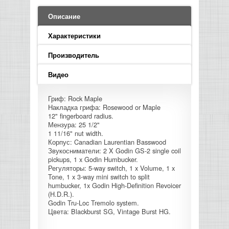
LED PAR
БАСОВЫЕ УСИЛИТЕЛИ И КАБИНЕТЫ
ФЛЕЙТЫ
ПРОИГРЫВАТЕЛИ ВИНИЛА
ВИДЕО РЕКОРДЕРЫ
АКУСТИЧЕСКИЕ
ГРОМКОГОВОРИТЕЛИ
АНОНСЫ НОВИНОК
УСИЛИТЕЛИ
ПРЕАМПЫ И МИКРОФОННЫЕ
Описание
КЛАВИШНЫЕ КОМБО
ПРОЦЕССОРЫ
КОМБО ДЛЯ АКУСТИЧЕСКИХ ГИТАР
DJ НАУШНИКИ
СИСТЕМЫ ВИДЕО МОНТАЖА
ОРКЕСТРОВЫЕ УДАРНЫЕ
ПОПОЛНЕНИЕ СКЛАДА
Характеристики
МИКШЕРЫ ЦИФРОВЫЕ
СЕМПЛЕРЫ И ГРУВБОКСЫ
ПРОГРАММНОЕ ОБЕСПЕЧЕНИЕ
ИНФОРМАЦИЯ
ГИТАРНЫЕ ПРИНАДЛЕЖНОСТИ
ВИДЕО КОНВЕРТЕРЫ
Производитель
ЛИНЕЙНЫЕ МАССИВЫ
Видео
СТОЙКИ ДЛЯ КЛАВИШНЫХ
О МАГАЗИНЕ
САБВУФЕРЫ ПАССИВНЫЕ
Гриф: Rock Maple
Накладка грифа: Rosewood or Maple
КАК КУПИТЬ
12" fingerboard radius.
СЦЕНИЧЕСКИЕ МОНИТОРЫ
Мензура: 25 1/2"
1 11/16" nut width.
ДОСТАВКА
Корпус: Canadian Laurentian Basswood
CD|DVD|FLASH|USB ПЛЕЕРЫ,
Звукосниматели: 2 X Godin GS-2 single coil
РЕКОРДЕРЫ
pickups, 1 x Godin Humbucker.
ОПЛАТА
Регуляторы: 5-way switch, 1 x Volume, 1 x
Tone, 1 x 3-way mini switch to split
САБВУФЕРЫ АКТИВНЫЕ
КОНТАКТЫ
humbucker, 1x Godin High-Definition Revoicer
(H.D.R.).
Godin Tru-Loc Tremolo system.
КОМПЛЕКТУЮЩИЕ ДЛЯ
Цвета: Blackburst SG, Vintage Burst HG.
АКУСТИЧЕСКИХ СИСТЕМ