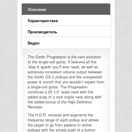
LED PAR
БАСОВЫЕ УСИЛИТЕЛИ И КАБИНЕТЫ
ФЛЕЙТЫ
ПРОИГРЫВАТЕЛИ ВИНИЛА
ВИДЕО РЕКОРДЕРЫ
АКУСТИЧЕСКИЕ
ГРОМКОГОВОРИТЕЛИ
АНОНСЫ НОВИНОК
УСИЛИТЕЛИ
ПРЕАМПЫ И МИКРОФОННЫЕ
Описание
КЛАВИШНЫЕ КОМБО
ПРОЦЕССОРЫ
КОМБО ДЛЯ АКУСТИЧЕСКИХ ГИТАР
DJ НАУШНИКИ
СИСТЕМЫ ВИДЕО МОНТАЖА
ОРКЕСТРОВЫЕ УДАРНЫЕ
ПОПОЛНЕНИЕ СКЛАДА
Характеристики
МИКШЕРЫ ЦИФРОВЫЕ
СЕМПЛЕРЫ И ГРУВБОКСЫ
ПРОГРАММНОЕ ОБЕСПЕЧЕНИЕ
ИНФОРМАЦИЯ
ГИТАРНЫЕ ПРИНАДЛЕЖНОСТИ
ВИДЕО КОНВЕРТЕРЫ
Производитель
ЛИНЕЙНЫЕ МАССИВЫ
Видео
СТОЙКИ ДЛЯ КЛАВИШНЫХ
О МАГАЗИНЕ
САБВУФЕРЫ ПАССИВНЫЕ
The Godin Progression is the next evolution
of the single-coil guitar. It features all the
КАК КУПИТЬ
“slap & spank” you’ll ever need, as well as
СЦЕНИЧЕСКИЕ МОНИТОРЫ
extremely consistent volume output between
the Godin GS-2 pickups and the unexpected
ДОСТАВКА
power & crunch that you wouldn’t expect from
CD|DVD|FLASH|USB ПЛЕЕРЫ,
a single-coil guitar. The Progression
РЕКОРДЕРЫ
combines a 25 1/2" scale neck with the
ОПЛАТА
added snap of a rock maple neck along with
the added bonus of the High-Definition
САБВУФЕРЫ АКТИВНЫЕ
КОНТАКТЫ
Revoicer.
The H.D.R. revoices and augments the
КОМПЛЕКТУЮЩИЕ ДЛЯ
frequency range of each pickup and allows
АКУСТИЧЕСКИХ СИСТЕМ
the player to go from passive to active
pickups with the simple push of a button.