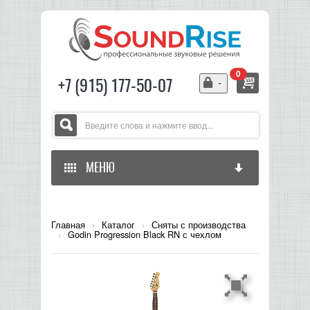
0
+7 (915) 177-50-07
МЕНЮ
ГЛАВНАЯ
Главная
›
Каталог
›
Сняты с производства
›
Godin Progression Black RN с чехлом
ЗВУКОВОЕ ОБОРУДОВАНИЕ
СВЕТОВОЕ ОБОРУДОВАНИЕ
МИКШЕРЫ АНАЛОГОВЫЕ
ГИТАРНОЕ ОБОРУДОВАНИЕ
МИКШЕРЫ-УСИЛИТЕЛИ
LED СВЕТИЛЬНИКИ И ПАНЕЛИ