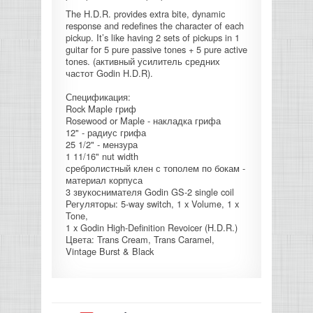
The H.D.R. provides extra bite, dynamic
КОНТРОЛЛЕРЫ АС И КРОССОВЕРЫ
response and redefines the character of each
pickup. It’s like having 2 sets of pickups in 1
guitar for 5 pure passive tones + 5 pure active
НАУШНИКИ
tones. (активный усилитель средних
частот Godin H.D.R).
Спецификация:
Rock Maple гриф
Rosewood or Maple - накладка грифа
12" - радиус грифа
25 1/2" - мензура
1 11/16" nut width
сребролистный клен с тополем по бокам -
материал корпуса
3 звукоснимателя Godin GS-2 single coil
Регуляторы: 5-way switch, 1 x Volume, 1 x
Tone,
1 x Godin High-Definition Revoicer (H.D.R.)
Цвета: Trans Cream, Trans Caramel,
Vintage Burst & Black