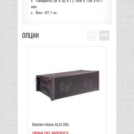
Габариты (В х Ш х Г): 508 x 726 x 677
мм
Вес: 67,1 кг.
ОПЦИИ
Electro-Voice XLD 281
Electr
цена по запросу
цена