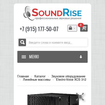
0
+7 (915) 177-50-07
МЕНЮ
ГЛАВНАЯ
Главная
›
Каталог
›
Звуковое оборудование
›
Линейные массивы
›
Electro-Voice XCS 312
ЗВУКОВОЕ ОБОРУДОВАНИЕ
СВЕТОВОЕ ОБОРУДОВАНИЕ
МИКШЕРЫ АНАЛОГОВЫЕ
ГИТАРНОЕ ОБОРУДОВАНИЕ
МИКШЕРЫ-УСИЛИТЕЛИ
LED СВЕТИЛЬНИКИ И ПАНЕЛИ