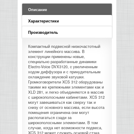
LED PAR
БАСОВЫЕ УСИЛИТЕЛИ И КАБИНЕТЫ
ФЛЕЙТЫ
ПРОИГРЫВАТЕЛИ ВИНИЛА
ВИДЕО РЕКОРДЕРЫ
АКУСТИЧЕСКИЕ
ГРОМКОГОВОРИТЕЛИ
АНОНСЫ НОВИНОК
УСИЛИТЕЛИ
ПРЕАМПЫ И МИКРОФОННЫЕ
Описание
КЛАВИШНЫЕ КОМБО
ПРОЦЕССОРЫ
КОМБО ДЛЯ АКУСТИЧЕСКИХ ГИТАР
DJ НАУШНИКИ
СИСТЕМЫ ВИДЕО МОНТАЖА
ОРКЕСТРОВЫЕ УДАРНЫЕ
ПОПОЛНЕНИЕ СКЛАДА
Характеристики
МИКШЕРЫ ЦИФРОВЫЕ
СЕМПЛЕРЫ И ГРУВБОКСЫ
ПРОГРАММНОЕ ОБЕСПЕЧЕНИЕ
ИНФОРМАЦИЯ
ГИТАРНЫЕ ПРИНАДЛЕЖНОСТИ
ВИДЕО КОНВЕРТЕРЫ
Производитель
ЛИНЕЙНЫЕ МАССИВЫ
СТОЙКИ ДЛЯ КЛАВИШНЫХ
Компактный подвесной низкочастотный
О МАГАЗИНЕ
элемент линейного массива. В
САБВУФЕРЫ ПАССИВНЫЕ
конструкции применены новые,
специально разработанные динамики
КАК КУПИТЬ
Electro-Voice DVX3120, c увеличенным
СЦЕНИЧЕСКИЕ МОНИТОРЫ
ходом диффузора и с принудительным
охлаждение звуковой катушки.
ДОСТАВКА
Громкоговорители XCS 312 оборудованы
CD|DVD|FLASH|USB ПЛЕЕРЫ,
такими же крепежными элементами как и
РЕКОРДЕРЫ
XLD 281, и легко объединяются в массив
ОПЛАТА
с широкополосными кабинетами. XCS 312
могут завешиваться как сверху так и
САБВУФЕРЫ АКТИВНЫЕ
снизу от основного массива, если высота
КОНТАКТЫ
помещения ограничена они могут
располагаться сзади за
КОМПЛЕКТУЮЩИЕ ДЛЯ
широкополосными элементами. В том
АКУСТИЧЕСКИХ СИСТЕМ
случае, когда нет возможности подвеса,
XCS 312 может служить основой стэка