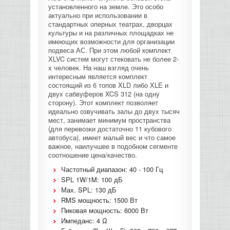
установленного на земле. Это особо
КОНТРОЛЛЕРЫ АС И КРОССОВЕРЫ
актуально при использовании в
стандартных оперных театрах, дворцах
культуры и на различных площадках не
НАУШНИКИ
имеющих возможности для организации
подвеса АС. При этом любой комплект
XLVC систем могут стековать не более 2-
х человек. На наш взгляд очень
интересным является комплект
состоящий из 6 топов XLD либо XLE и
двух сабвуферов XCS 312 (на одну
сторону). Этот комплект позволяет
идеально озвучивать залы до двух тысяч
мест, занимает минимум пространства
(для перевозки достаточно 11 кубового
автобуса), имеет малый вес и что самое
важное, наилучшее в подобном сегменте
соотношение цена/качество.
Частотный диапазон: 40 - 100 Гц
SPL 1W/1M: 100 дБ
Мах. SPL: 130 дБ
RMS мощность: 1500 Вт
Пиковая мощность: 6000 Вт
Импеданс: 4 Ω