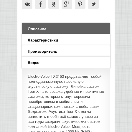
LED PAR
БАСОВЫЕ УСИЛИТЕЛИ И КАБИНЕТЫ
ФЛЕЙТЫ
ПРОИГРЫВАТЕЛИ ВИНИЛА
ВИДЕО РЕКОРДЕРЫ
АКУСТИЧЕСКИЕ
ГРОМКОГОВОРИТЕЛИ
АНОНСЫ НОВИНОК
УСИЛИТЕЛИ
ПРЕАМПЫ И МИКРОФОННЫЕ
КЛАВИШНЫЕ КОМБО
ПРОЦЕССОРЫ
КОМБО ДЛЯ АКУСТИЧЕСКИХ ГИТАР
DJ НАУШНИКИ
СИСТЕМЫ ВИДЕО МОНТАЖА
ОРКЕСТРОВЫЕ УДАРНЫЕ
ПОПОЛНЕНИЕ СКЛАДА
МИКШЕРЫ ЦИФРОВЫЕ
СЕМПЛЕРЫ И ГРУВБОКСЫ
ПРОГРАММНОЕ ОБЕСПЕЧЕНИЕ
Описание
ИНФОРМАЦИЯ
ГИТАРНЫЕ ПРИНАДЛЕЖНОСТИ
ВИДЕО КОНВЕРТЕРЫ
ЛИНЕЙНЫЕ МАССИВЫ
Характеристики
СТОЙКИ ДЛЯ КЛАВИШНЫХ
О МАГАЗИНЕ
Производитель
САБВУФЕРЫ ПАССИВНЫЕ
КАК КУПИТЬ
Видео
СЦЕНИЧЕСКИЕ МОНИТОРЫ
Electro-Voice TX2152 представляет собой
ДОСТАВКА
полнодиапазонную, пассивную
CD|DVD|FLASH|USB ПЛЕЕРЫ,
акустическую систему. Линейка систем
РЕКОРДЕРЫ
Tour X - это весьма удобные и практичные
ОПЛАТА
системы, которые станут хорошим
приобретением в мобильных и
САБВУФЕРЫ АКТИВНЫЕ
стационарных комплектах с небольшим
КОНТАКТЫ
бюджетом. Акустика Tour X смогла
воплотить в себя всё самое лучшее за
КОМПЛЕКТУЮЩИЕ ДЛЯ
все годы создания акустических систем
АКУСТИЧЕСКИХ СИСТЕМ
компанией Electro-Voice. Мощность
системы составляет 1000 Вт (RMS),