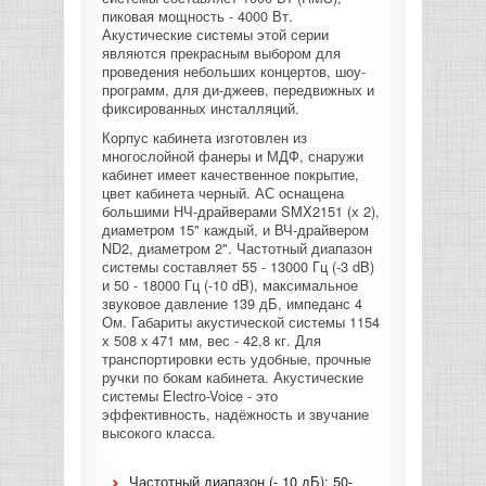
пиковая мощность - 4000 Вт.
КОНТРОЛЛЕРЫ АС И КРОССОВЕРЫ
Акустические системы этой серии
являются прекрасным выбором для
проведения небольших концертов, шоу-
НАУШНИКИ
программ, для ди-джеев, передвижных и
фиксированных инсталляций.
Корпус кабинета изготовлен из
многослойной фанеры и МДФ, снаружи
кабинет имеет качественное покрытие,
цвет кабинета черный. АС оснащена
большими НЧ-драйверами SMX2151 (х 2),
диаметром 15" каждый, и ВЧ-драйвером
ND2, диаметром 2". Частотный диапазон
системы составляет 55 - 13000 Гц (-3 dB)
и 50 - 18000 Гц (-10 dB), максимальное
звуковое давление 139 дБ, импеданс 4
Ом. Габариты акустической системы 1154
х 508 x 471 мм, вес - 42,8 кг. Для
транспортировки есть удобные, прочные
ручки по бокам кабинета. Акустические
системы Electro-Voice - это
эффективность, надёжность и звучание
высокого класса.
Частотный диапазон (- 10 дБ): 50-