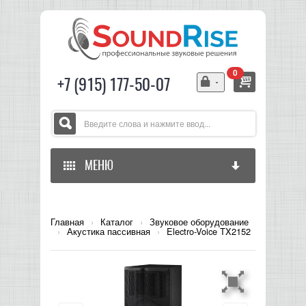
0
+7 (915) 177-50-07
МЕНЮ
ГЛАВНАЯ
Главная
›
Каталог
›
Звуковое оборудование
›
Акустика пассивная
›
Electro-Voice TX2152
ЗВУКОВОЕ ОБОРУДОВАНИЕ
СВЕТОВОЕ ОБОРУДОВАНИЕ
МИКШЕРЫ АНАЛОГОВЫЕ
ГИТАРНОЕ ОБОРУДОВАНИЕ
МИКШЕРЫ-УСИЛИТЕЛИ
LED СВЕТИЛЬНИКИ И ПАНЕЛИ