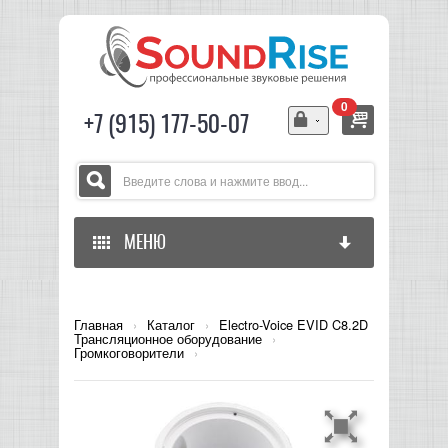
0
+7 (915) 177-50-07
МЕНЮ
ГЛАВНАЯ
Главная
›
Каталог
›
Electro-Voice EVID C8.2D
Трансляционное оборудование
›
ЗВУКОВОЕ ОБОРУДОВАНИЕ
Громкоговорители
›
СВЕТОВОЕ ОБОРУДОВАНИЕ
МИКШЕРЫ АНАЛОГОВЫЕ
ГИТАРНОЕ ОБОРУДОВАНИЕ
МИКШЕРЫ-УСИЛИТЕЛИ
LED СВЕТИЛЬНИКИ И ПАНЕЛИ