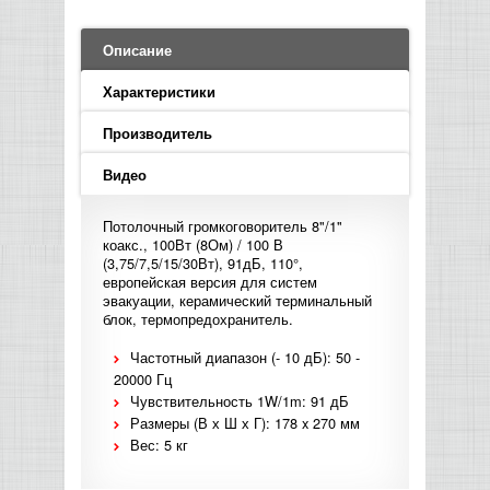
LED PAR
БАСОВЫЕ УСИЛИТЕЛИ И КАБИНЕТЫ
ФЛЕЙТЫ
ПРОИГРЫВАТЕЛИ ВИНИЛА
ВИДЕО РЕКОРДЕРЫ
АКУСТИЧЕСКИЕ
ГРОМКОГОВОРИТЕЛИ
АНОНСЫ НОВИНОК
УСИЛИТЕЛИ
ПРЕАМПЫ И МИКРОФОННЫЕ
КЛАВИШНЫЕ КОМБО
ПРОЦЕССОРЫ
Описание
КОМБО ДЛЯ АКУСТИЧЕСКИХ ГИТАР
DJ НАУШНИКИ
СИСТЕМЫ ВИДЕО МОНТАЖА
ОРКЕСТРОВЫЕ УДАРНЫЕ
ПОПОЛНЕНИЕ СКЛАДА
МИКШЕРЫ ЦИФРОВЫЕ
Характеристики
СЕМПЛЕРЫ И ГРУВБОКСЫ
ПРОГРАММНОЕ ОБЕСПЕЧЕНИЕ
ИНФОРМАЦИЯ
ГИТАРНЫЕ ПРИНАДЛЕЖНОСТИ
ВИДЕО КОНВЕРТЕРЫ
Производитель
ЛИНЕЙНЫЕ МАССИВЫ
СТОЙКИ ДЛЯ КЛАВИШНЫХ
О МАГАЗИНЕ
Видео
САБВУФЕРЫ ПАССИВНЫЕ
Потолочный громкоговоритель 8"/1"
КАК КУПИТЬ
коакс., 100Вт (8Ом) / 100 В
СЦЕНИЧЕСКИЕ МОНИТОРЫ
(3,75/7,5/15/30Вт), 91дБ, 110°,
европейская версия для систем
ДОСТАВКА
эвакуации, керамический терминальный
CD|DVD|FLASH|USB ПЛЕЕРЫ,
блок, термопредохранитель.
РЕКОРДЕРЫ
ОПЛАТА
Частотный диапазон (- 10 дБ): 50 -
20000 Гц
САБВУФЕРЫ АКТИВНЫЕ
КОНТАКТЫ
Чувствительность 1W/1m: 91 дБ
Размеры (В х Ш х Г): 178 x 270 мм
КОМПЛЕКТУЮЩИЕ ДЛЯ
Вес: 5 кг
АКУСТИЧЕСКИХ СИСТЕМ