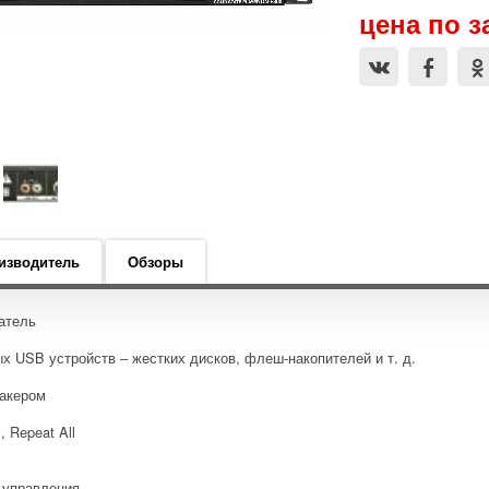
цена по з
изводитель
Обзоры
атель
х USB устройств – жестких дисков, флеш-накопителей и т. д.
дакером
 Repeat All
 управления