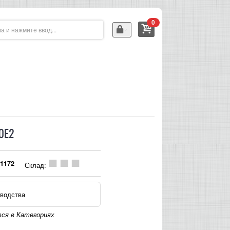
0
0E2
1172
Склад:
водства
ся в Категориях