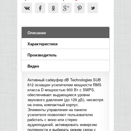
LED PAR
БАСОВЫЕ УСИЛИТЕЛИ И КАБИНЕТЫ
ФЛЕЙТЫ
ПРОИГРЫВАТЕЛИ ВИНИЛА
ВИДЕО РЕКОРДЕРЫ
АКУСТИЧЕСКИЕ
ГРОМКОГОВОРИТЕЛИ
АНОНСЫ НОВИНОК
УСИЛИТЕЛИ
ПРЕАМПЫ И МИКРОФОННЫЕ
КЛАВИШНЫЕ КОМБО
ПРОЦЕССОРЫ
КОМБО ДЛЯ АКУСТИЧЕСКИХ ГИТАР
DJ НАУШНИКИ
СИСТЕМЫ ВИДЕО МОНТАЖА
ОРКЕСТРОВЫЕ УДАРНЫЕ
ПОПОЛНЕНИЕ СКЛАДА
МИКШЕРЫ ЦИФРОВЫЕ
СЕМПЛЕРЫ И ГРУВБОКСЫ
ПРОГРАММНОЕ ОБЕСПЕЧЕНИЕ
ИНФОРМАЦИЯ
ГИТАРНЫЕ ПРИНАДЛЕЖНОСТИ
ВИДЕО КОНВЕРТЕРЫ
Описание
ЛИНЕЙНЫЕ МАССИВЫ
СТОЙКИ ДЛЯ КЛАВИШНЫХ
Характеристики
О МАГАЗИНЕ
САБВУФЕРЫ ПАССИВНЫЕ
Производитель
КАК КУПИТЬ
Видео
СЦЕНИЧЕСКИЕ МОНИТОРЫ
ДОСТАВКА
Активный сабвуфер dB Technologies SUB
CD|DVD|FLASH|USB ПЛЕЕРЫ,
612 оснащен усилителем мощности RMS
РЕКОРДЕРЫ
класса D мощностью 600 Вт с SMPS,
ОПЛАТА
обеспечивает выдающиеся уровни
звукового давления (до 129 дБ), несмотря
САБВУФЕРЫ АКТИВНЫЕ
на очень компактный корпус.
КОНТАКТЫ
Элементы управления на панели
усилителя позволяют пользователю
КОМПЛЕКТУЮЩИЕ ДЛЯ
работать с моно или стерео
АКУСТИЧЕСКИХ СИСТЕМ
аудиоподачей, активировать инверсию
полярности и выбирать режим связи с