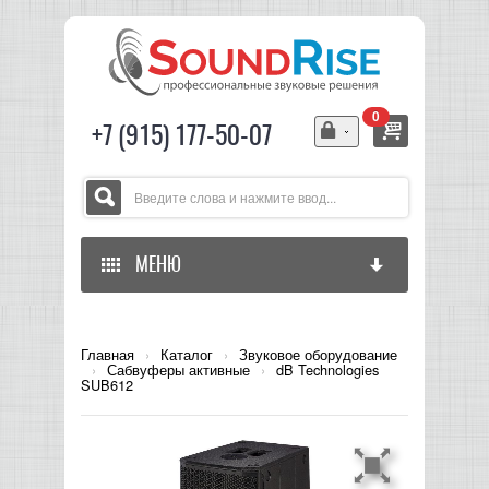
0
+7 (915) 177-50-07
МЕНЮ
ГЛАВНАЯ
Главная
›
Каталог
›
Звуковое оборудование
›
Сабвуферы активные
›
dB Technologies
ЗВУКОВОЕ ОБОРУДОВАНИЕ
SUB612
СВЕТОВОЕ ОБОРУДОВАНИЕ
МИКШЕРЫ АНАЛОГОВЫЕ
ГИТАРНОЕ ОБОРУДОВАНИЕ
МИКШЕРЫ-УСИЛИТЕЛИ
LED СВЕТИЛЬНИКИ И ПАНЕЛИ