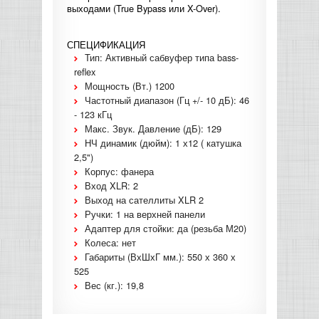
выходами (True Bypass или X-Over).
КОНТРОЛЛЕРЫ АС И КРОССОВЕРЫ
СПЕЦИФИКАЦИЯ
НАУШНИКИ
Тип: Активный сабвуфер типа bass-
reflex
Мощность (Вт.) 1200
Частотный диапазон (Гц +/- 10 дБ): 46
- 123 кГц
Макс. Звук. Давление (дБ): 129
НЧ динамик (дюйм): 1 х12 ( катушка
2,5")
Корпус: фанера
Вход XLR: 2
Выход на сателлиты XLR 2
Ручки: 1 на верхней панели
Адаптер для стойки: да (резьба М20)
Колеса: нет
Габариты (ВхШхГ мм.): 550 х 360 х
525
Вес (кг.): 19,8