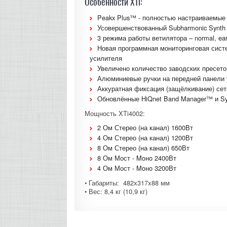
Особенности XTi:
Peakx Plus™ - полностью настраиваемые 
Усовершенствованный Subharmonic Synth 
3 режима работы ветилятора – normal, earl
Новая программная мониторинговая систе
усилителя
Увеличено количество заводских пресетов
Алюминиевые ручки на передней панели 
Аккуратная фиксация (защёлкивание) сет
Обновлённые HiQnet Band Manager™ и Sy
Мощность XTi4002:
2 Ом Стерео (на канал) 1600Вт
4 Ом Стерео (на канал) 1200Вт
8 Ом Стерео (на канал) 650Вт
8 Ом Мост - Moнo 2400Вт
4 Ом Мост - Moнo 3200Вт
• Габариты: 482х317х88 мм
• Вес: 8,4 кг (10,9 кг)