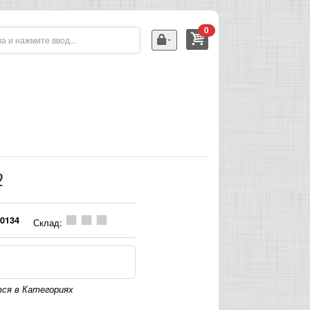
0
2
0134
Склад:
ся в Категориях