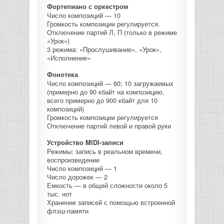
Фортепиано с оркестром
КОНТРОЛЛЕРЫ АС И КРОССОВЕРЫ
Число композиций — 10
Громкость композиции регулируется.
Отключение партий Л, П (только в режиме
НАУШНИКИ
«Урок»)
3 режима: «Прослушивание», «Урок»,
«Исполнение»
Фонотека
Число композиций — 60; 10 загружаемых
(примерно до 90 кбайт на композицию,
всего примерно до 900 кбайт для 10
композиций)
Громкость композиции регулируется
Отключение партий левой и правой руки
Устройство MIDI-записи
Режимы: запись в реальном времени,
воспроизведение
Число композиций — 1
Число дорожек — 2
Емкость — в общей сложности около 5
тыс. нот
Хранение записей с помощью встроенной
флэш-памяти