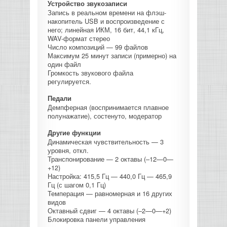
Устройство звукозаписи
Запись в реальном времени на флэш-
накопитель USB и воспроизведение с
него; линейная ИКМ, 16 бит, 44,1 кГц,
WAV-формат стерео
Число композиций — 99 файлов
Максимум 25 минут записи (примерно) на
один файл
Громкость звукового файла
регулируется.
Педали
Демпферная (воспринимается плавное
полунажатие), состенуто, модератор
Другие функции
Динамическая чувствительность — 3
уровня, откл.
Транспонирование — 2 октавы (–12—0—
+12)
Настройка: 415,5 Гц — 440,0 Гц — 465,9
Гц (с шагом 0,1 Гц)
Темперация — равномерная и 16 других
видов
Октавный сдвиг — 4 октавы (–2—0—+2)
Блокировка панели управления