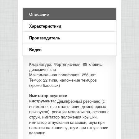
LED PAR
БАСОВЫЕ УСИЛИТЕЛИ И КАБИНЕТЫ
ФЛЕЙТЫ
ПРОИГРЫВАТЕЛИ ВИНИЛА
ВИДЕО РЕКОРДЕРЫ
АКУСТИЧЕСКИЕ
ГРОМКОГОВОРИТЕЛИ
АНОНСЫ НОВИНОК
УСИЛИТЕЛИ
ПРЕАМПЫ И МИКРОФОННЫЕ
КЛАВИШНЫЕ КОМБО
ПРОЦЕССОРЫ
Описание
КОМБО ДЛЯ АКУСТИЧЕСКИХ ГИТАР
DJ НАУШНИКИ
СИСТЕМЫ ВИДЕО МОНТАЖА
ОРКЕСТРОВЫЕ УДАРНЫЕ
ПОПОЛНЕНИЕ СКЛАДА
МИКШЕРЫ ЦИФРОВЫЕ
Характеристики
СЕМПЛЕРЫ И ГРУВБОКСЫ
ПРОГРАММНОЕ ОБЕСПЕЧЕНИЕ
ИНФОРМАЦИЯ
ГИТАРНЫЕ ПРИНАДЛЕЖНОСТИ
ВИДЕО КОНВЕРТЕРЫ
Производитель
ЛИНЕЙНЫЕ МАССИВЫ
СТОЙКИ ДЛЯ КЛАВИШНЫХ
О МАГАЗИНЕ
Видео
САБВУФЕРЫ ПАССИВНЫЕ
Клавиатура: Фортепианная, 88 клавиш,
КАК КУПИТЬ
динамическая
СЦЕНИЧЕСКИЕ МОНИТОРЫ
Максимальная полифония: 256 нот
Тембр: 22 типа, наложение тембров
ДОСТАВКА
(кроме басовых)
CD|DVD|FLASH|USB ПЛЕЕРЫ,
РЕКОРДЕРЫ
Имитатор акустики
ОПЛАТА
инструмента:
Демпферный резонанс (с
возможностью отключения демпферных
САБВУФЕРЫ АКТИВНЫЕ
призвуков), реакция молоточков, резонанс
КОНТАКТЫ
струн, имитатор положения крышки,
имитатор отпускания клавиши, шум при
КОМПЛЕКТУЮЩИЕ ДЛЯ
нажатии на клавишу, шум при отпускании
АКУСТИЧЕСКИХ СИСТЕМ
клавиши