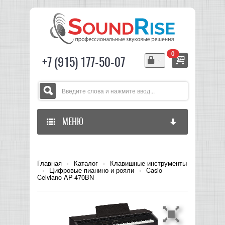
0
+7 (915) 177-50-07
МЕНЮ
ГЛАВНАЯ
Главная
›
Каталог
›
Клавишные инструменты
›
Цифровые пианино и рояли
›
Casio
ЗВУКОВОЕ ОБОРУДОВАНИЕ
Celviano AP-470BN
СВЕТОВОЕ ОБОРУДОВАНИЕ
МИКШЕРЫ АНАЛОГОВЫЕ
ГИТАРНОЕ ОБОРУДОВАНИЕ
МИКШЕРЫ-УСИЛИТЕЛИ
LED СВЕТИЛЬНИКИ И ПАНЕЛИ