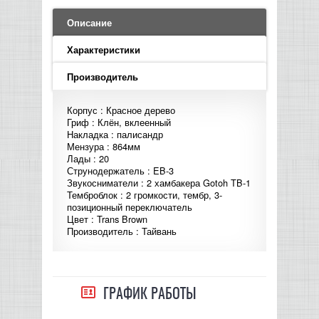
LED PAR
БАСОВЫЕ УСИЛИТЕЛИ И КАБИНЕТЫ
ФЛЕЙТЫ
ПРОИГРЫВАТЕЛИ ВИНИЛА
ВИДЕО РЕКОРДЕРЫ
АКУСТИЧЕСКИЕ
ГРОМКОГОВОРИТЕЛИ
АНОНСЫ НОВИНОК
УСИЛИТЕЛИ
ПРЕАМПЫ И МИКРОФОННЫЕ
Описание
КЛАВИШНЫЕ КОМБО
ПРОЦЕССОРЫ
КОМБО ДЛЯ АКУСТИЧЕСКИХ ГИТАР
DJ НАУШНИКИ
СИСТЕМЫ ВИДЕО МОНТАЖА
ОРКЕСТРОВЫЕ УДАРНЫЕ
ПОПОЛНЕНИЕ СКЛАДА
Характеристики
МИКШЕРЫ ЦИФРОВЫЕ
СЕМПЛЕРЫ И ГРУВБОКСЫ
ПРОГРАММНОЕ ОБЕСПЕЧЕНИЕ
ИНФОРМАЦИЯ
ГИТАРНЫЕ ПРИНАДЛЕЖНОСТИ
ВИДЕО КОНВЕРТЕРЫ
Производитель
ЛИНЕЙНЫЕ МАССИВЫ
СТОЙКИ ДЛЯ КЛАВИШНЫХ
Корпус : Красное дерево
О МАГАЗИНЕ
Гриф : Клён, вклеенный
САБВУФЕРЫ ПАССИВНЫЕ
Накладка : палисандр
Мензура : 864мм
КАК КУПИТЬ
Лады : 20
СЦЕНИЧЕСКИЕ МОНИТОРЫ
Струнодержатель : EB-3
Звукосниматели : 2 хамбакера Gotoh TB-1
ДОСТАВКА
Темброблок : 2 громкости, тембр, 3-
CD|DVD|FLASH|USB ПЛЕЕРЫ,
позиционный переключатель
РЕКОРДЕРЫ
Цвет : Trans Brown
ОПЛАТА
Производитель : Тайвань
САБВУФЕРЫ АКТИВНЫЕ
КОНТАКТЫ
КОМПЛЕКТУЮЩИЕ ДЛЯ
ГРАФИК РАБОТЫ
АКУСТИЧЕСКИХ СИСТЕМ