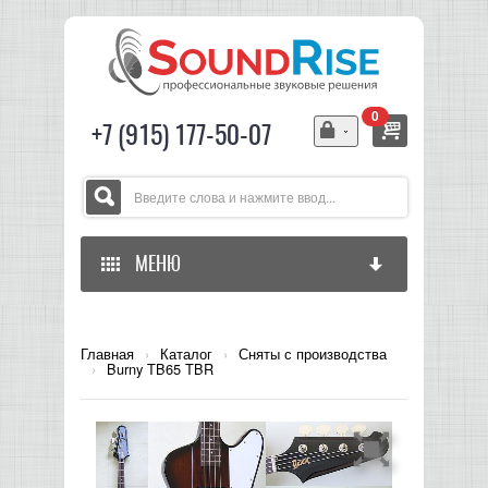
0
+7 (915) 177-50-07
МЕНЮ
ГЛАВНАЯ
Главная
›
Каталог
›
Сняты с производства
›
Burny TB65 TBR
ЗВУКОВОЕ ОБОРУДОВАНИЕ
СВЕТОВОЕ ОБОРУДОВАНИЕ
МИКШЕРЫ АНАЛОГОВЫЕ
ГИТАРНОЕ ОБОРУДОВАНИЕ
МИКШЕРЫ-УСИЛИТЕЛИ
LED СВЕТИЛЬНИКИ И ПАНЕЛИ