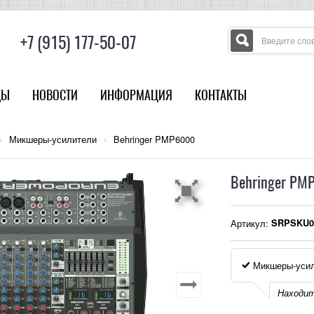
+7 (915) 177-50-07
ДЫ
НОВОСТИ
ИНФОРМАЦИЯ
КОНТАКТЫ
›
Микшеры-усилители
›
Behringer PMP6000
Behringer PM
Артикул:
SRPSKU0
Микшеры-уси
Находит