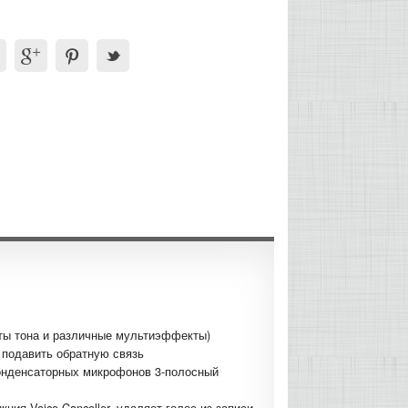
соты тона и различные мультиэффекты)
 подавить обратную связь
онденсаторных микрофонов 3-полосный
ия Voice Canceller, удаляет голос из записи