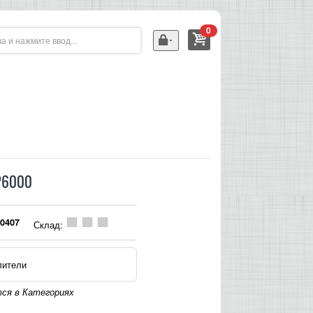
0
P6000
0407
Склад:
лители
ся в Категориях