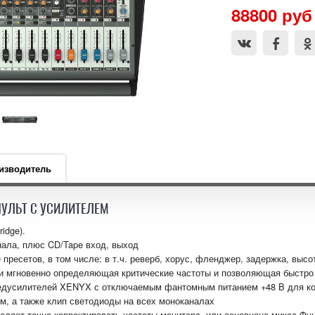
88800 руб
изводитель
УЛЬТ С УСИЛИТЕЛЕМ
idge).
анала, плюс CD/Tape вход, выход
 пресетов, в том числе: в т.ч. реверб, хорус, фленджер, задержка, вы
и мгновенно определяющая критические частоты и позволяющая быстро
едусилителей XENYX с отключаемым фантомным питанием +48 В для к
м, а также клип светодиоды на всех моноканалах
ляет точно корректировать частоты монитора, или основноно микса Функц