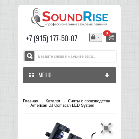
0
+7 (915) 177-50-07
МЕНЮ
ГЛАВНАЯ
Главная
›
Каталог
›
Сняты с производства
›
American DJ Comscan LED System
ЗВУКОВОЕ ОБОРУДОВАНИЕ
СВЕТОВОЕ ОБОРУДОВАНИЕ
МИКШЕРЫ АНАЛОГОВЫЕ
ГИТАРНОЕ ОБОРУДОВАНИЕ
МИКШЕРЫ-УСИЛИТЕЛИ
LED СВЕТИЛЬНИКИ И ПАНЕЛИ