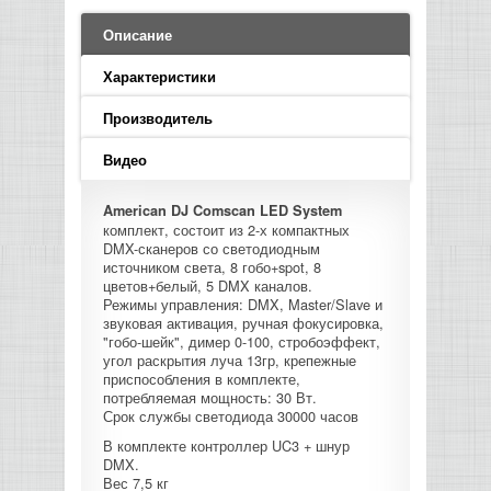
LED PAR
БАСОВЫЕ УСИЛИТЕЛИ И КАБИНЕТЫ
ФЛЕЙТЫ
ПРОИГРЫВАТЕЛИ ВИНИЛА
ВИДЕО РЕКОРДЕРЫ
АКУСТИЧЕСКИЕ
ГРОМКОГОВОРИТЕЛИ
АНОНСЫ НОВИНОК
УСИЛИТЕЛИ
ПРЕАМПЫ И МИКРОФОННЫЕ
Описание
КЛАВИШНЫЕ КОМБО
ПРОЦЕССОРЫ
КОМБО ДЛЯ АКУСТИЧЕСКИХ ГИТАР
DJ НАУШНИКИ
СИСТЕМЫ ВИДЕО МОНТАЖА
ОРКЕСТРОВЫЕ УДАРНЫЕ
ПОПОЛНЕНИЕ СКЛАДА
Характеристики
МИКШЕРЫ ЦИФРОВЫЕ
СЕМПЛЕРЫ И ГРУВБОКСЫ
ПРОГРАММНОЕ ОБЕСПЕЧЕНИЕ
ИНФОРМАЦИЯ
ГИТАРНЫЕ ПРИНАДЛЕЖНОСТИ
ВИДЕО КОНВЕРТЕРЫ
Производитель
ЛИНЕЙНЫЕ МАССИВЫ
Видео
СТОЙКИ ДЛЯ КЛАВИШНЫХ
О МАГАЗИНЕ
САБВУФЕРЫ ПАССИВНЫЕ
American DJ Comscan LED System
комплект, состоит из 2-х компактных
КАК КУПИТЬ
DMX-сканеров со светодиодным
СЦЕНИЧЕСКИЕ МОНИТОРЫ
источником света, 8 гобо+spot, 8
цветов+белый, 5 DMX каналов.
ДОСТАВКА
Режимы управления: DMX, Master/Slave и
CD|DVD|FLASH|USB ПЛЕЕРЫ,
звуковая активация, ручная фокусировка,
РЕКОРДЕРЫ
"гобо-шейк", димер 0-100, стробоэффект,
ОПЛАТА
угол раскрытия луча 13гр, крепежные
приспособления в комплекте,
САБВУФЕРЫ АКТИВНЫЕ
КОНТАКТЫ
потребляемая мощность: 30 Вт.
Срок службы светодиода 30000 часов
КОМПЛЕКТУЮЩИЕ ДЛЯ
В комплекте контроллер UC3 + шнур
АКУСТИЧЕСКИХ СИСТЕМ
DMX.
Вес 7,5 кг