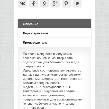
LED PAR
БАСОВЫЕ УСИЛИТЕЛИ И КАБИНЕТЫ
ФЛЕЙТЫ
ПРОИГРЫВАТЕЛИ ВИНИЛА
ВИДЕО РЕКОРДЕРЫ
АКУСТИЧЕСКИЕ
ГРОМКОГОВОРИТЕЛИ
АНОНСЫ НОВИНОК
УСИЛИТЕЛИ
ПРЕАМПЫ И МИКРОФОННЫЕ
КЛАВИШНЫЕ КОМБО
ПРОЦЕССОРЫ
КОМБО ДЛЯ АКУСТИЧЕСКИХ ГИТАР
DJ НАУШНИКИ
СИСТЕМЫ ВИДЕО МОНТАЖА
ОРКЕСТРОВЫЕ УДАРНЫЕ
ПОПОЛНЕНИЕ СКЛАДА
МИКШЕРЫ ЦИФРОВЫЕ
СЕМПЛЕРЫ И ГРУВБОКСЫ
ПРОГРАММНОЕ ОБЕСПЕЧЕНИЕ
Описание
ИНФОРМАЦИЯ
ГИТАРНЫЕ ПРИНАДЛЕЖНОСТИ
ВИДЕО КОНВЕРТЕРЫ
ЛИНЕЙНЫЕ МАССИВЫ
Характеристики
СТОЙКИ ДЛЯ КЛАВИШНЫХ
О МАГАЗИНЕ
Производитель
САБВУФЕРЫ ПАССИВНЫЕ
КАК КУПИТЬ
По своей мощности и излучению
СЦЕНИЧЕСКИЕ МОНИТОРЫ
совершенно новые мониторы А8Х
подходят как для ближнего, так и для
ДОСТАВКА
среднего поля.
CD|DVD|FLASH|USB ПЛЕЕРЫ,
Идеальное соотношение цена/качество
РЕКОРДЕРЫ
делают данную акустическую систему
ОПЛАТА
идеальным выбором для мониторинга в
ближнем/среднем полях.
САБВУФЕРЫ АКТИВНЫЕ
Модель A8X оборудована X-ART
КОНТАКТЫ
твиттером и 8.5-дюймовым средне-/
низкочастотным динамиком,
КОМПЛЕКТУЮЩИЕ ДЛЯ
предназначенным для воспроизведения
АКУСТИЧЕСКИХ СИСТЕМ
"очень глубокого и исключительно
плотного баса".