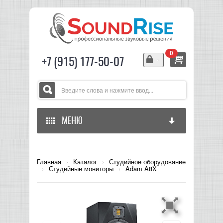
0
+7 (915) 177-50-07
МЕНЮ
ГЛАВНАЯ
Главная
›
Каталог
›
Студийное оборудование
›
Студийные мониторы
›
Adam A8X
ЗВУКОВОЕ ОБОРУДОВАНИЕ
СВЕТОВОЕ ОБОРУДОВАНИЕ
МИКШЕРЫ АНАЛОГОВЫЕ
ГИТАРНОЕ ОБОРУДОВАНИЕ
МИКШЕРЫ-УСИЛИТЕЛИ
LED СВЕТИЛЬНИКИ И ПАНЕЛИ