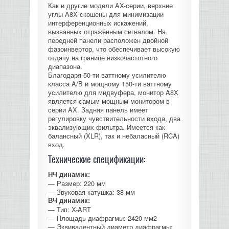
Как и другие модели AX-серии, верхние
КОНТРОЛЛЕРЫ АС И КРОССОВЕРЫ
углы A8X скошены для минимизации
интерференционных искажений,
вызванных отражённым сигналом. На
НАУШНИКИ
передней панели расположен двойной
фазоинвертор, что обеспечивает высокую
отдачу на границе низкочастотного
диапазона.
Благодаря 50-ти ваттному усилителю
класса A/B и мощному 150-ти ваттному
усилителю для мидвуфера, монитор A8X
является самым мощным монитором в
серии AX. Задняя панель имеет
регулировку чувствительности входа, два
эквализующих фильтра. Имеется как
балансный (XLR), так и небаласный (RCA)
вход.
Технические спецификации:
НЧ динамик:
— Размер: 220 мм
— Звуковая катушка: 38 мм
ВЧ динамик:
— Тип: X-ART
— Площадь диафрагмы: 2420 мм2
— Эквивалентный диаметр диафрагмы: