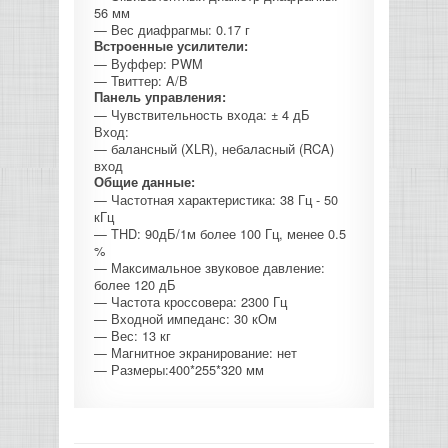
56 мм
— Вес диафрагмы: 0.17 г
Встроенные усилители:
— Вуффер: PWM
— Твиттер: A/B
Панель управления:
— Чувствительность входа: ± 4 дБ
Вход:
— балансный (XLR), небаласный (RCA)
вход
Общие данные:
— Частотная характеристика: 38 Гц - 50
кГц
— THD: 90дБ/1м более 100 Гц, менее 0.5
%
— Максимальное звуковое давление:
более 120 дБ
— Частота кроссовера: 2300 Гц
— Входной импеданс: 30 кОм
— Вес: 13 кг
— Магнитное экранирование: нет
— Размеры:400*255*320 мм